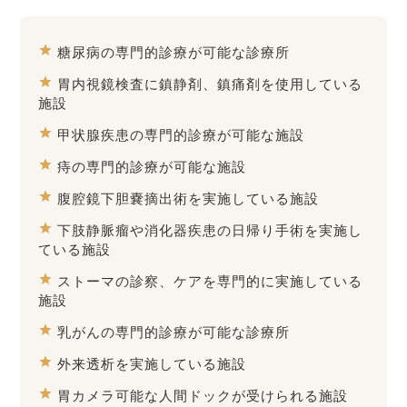
star
糖尿病の専門的診療が可能な診療所
star
胃内視鏡検査に鎮静剤、鎮痛剤を使用している
施設
star
甲状腺疾患の専門的診療が可能な施設
star
痔の専門的診療が可能な施設
star
腹腔鏡下胆嚢摘出術を実施している施設
star
下肢静脈瘤や消化器疾患の日帰り手術を実施し
ている施設
star
ストーマの診察、ケアを専門的に実施している
施設
star
乳がんの専門的診療が可能な診療所
star
外来透析を実施している施設
star
胃カメラ可能な人間ドックが受けられる施設