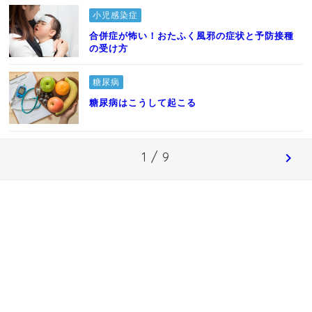
小児感染症
合併症が怖い！おたふく風邪の症状と予防接種
の受け方
糖尿病
糖尿病はこうして起こる
1 / 9
chevron_right