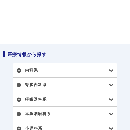
医療情報から探す
内科系
add_circle
腎臓内科系
add_circle
呼吸器科系
add_circle
耳鼻咽喉科系
add_circle
小児科系
add_circle