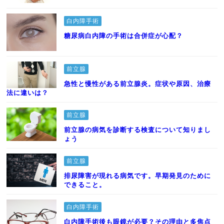
白内障手術
糖尿病白内障の手術は合併症が心配？
前立腺
急性と慢性がある前立腺炎。症状や原因、治療
法に違いは？
前立腺
前立腺の病気を診断する検査について知りまし
ょう
前立腺
排尿障害が現れる病気です。早期発見のために
できること。
白内障手術
白内障手術後も眼鏡が必要？その理由と多焦点