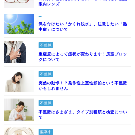
眼内レンズ
気を付けたい「かくれ脱水」、注意したい「熱
中症」について
不整脈
重症度によって症状が変わります！房室ブロッ
クについて
不整脈
突然の動悸！？発作性上室性頻拍という不整脈
かもしれません
不整脈
不整脈はさまざま。タイプ別種類と検査につい
て
脳卒中