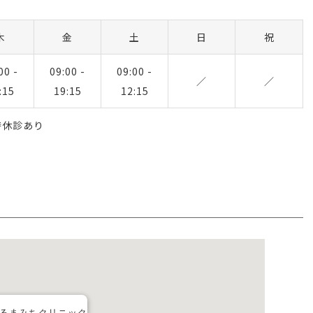
木
金
土
日
祝
00 -
09:00 -
09:00 -
／
／
:15
19:15
12:15
臨時休診あり
るまみちクリニック