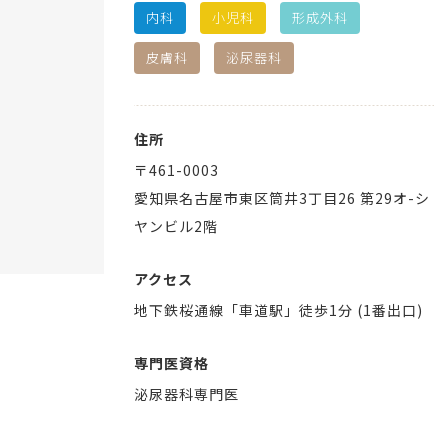
内科
小児科
形成外科
皮膚科
泌尿器科
住所
〒
461-0003
愛知県
名古屋市東区
筒井3丁目26 第29オ-シ
ヤンビル2階
アクセス
地下鉄桜通線「車道駅」徒歩1分 (1番出口)
専門医資格
泌尿器科専門医