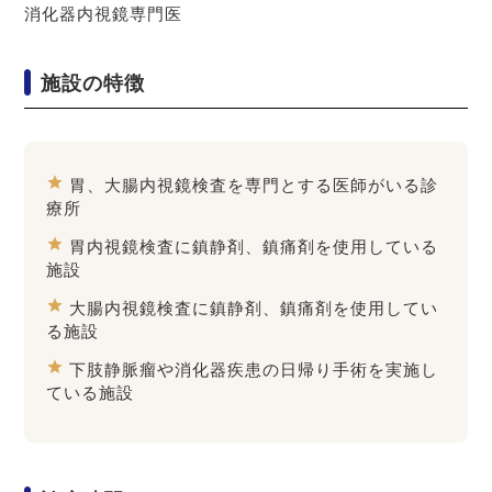
消化器内視鏡専門医
施設の特徴
star
胃、大腸内視鏡検査を専門とする医師がいる診
療所
star
胃内視鏡検査に鎮静剤、鎮痛剤を使用している
施設
star
大腸内視鏡検査に鎮静剤、鎮痛剤を使用してい
る施設
star
下肢静脈瘤や消化器疾患の日帰り手術を実施し
ている施設