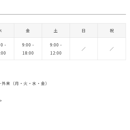
木
金
土
日
祝
00 -
9:00 -
9:00 -
／
／
:00
18:00
12:00
ルギー外来（月・火・水・金）
ん