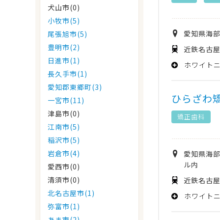
犬山市(0)
小牧市(5)
愛知県
海
尾張旭市(5)
豊明市(2)
近鉄名古屋
日進市(1)
ホワイト
長久手市(1)
愛知郡東郷町(3)
ひらざわ
一宮市(11)
津島市(0)
矯正歯科
江南市(5)
稲沢市(5)
岩倉市(4)
愛知県
海
ル内
愛西市(0)
清須市(0)
近鉄名古屋
北名古屋市(1)
ホワイト
弥富市(1)
あま市(2)