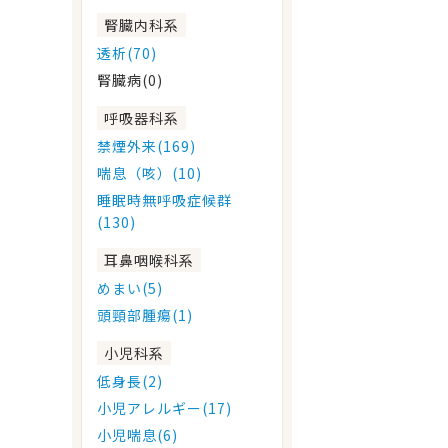
腎臓内科系
透析(70)
腎臓病(0)
呼吸器科系
禁煙外来(169)
喘息（咳）(10)
睡眠時無呼吸症候群
(130)
耳鼻咽喉科系
めまい(5)
頭頸部腫瘍(1)
小児科系
低身長(2)
小児アレルギー(17)
小児喘息(6)