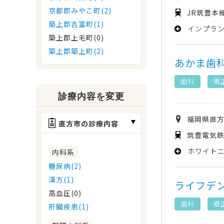
京都郡みやこ町(2)
JR筑豊本
築上郡吉富町(1)
インプラ
築上郡上毛町(0)
築上郡築上町(2)
あかま歯
歯科
矯
診療内容を変更
福岡県
直
直方市の診療内容
筑豊電気鉄
ホワイト
内科系
糖尿病(2)
漢方(1)
ライフデ
高血圧(0)
歯科
矯
肝臓疾患(1)