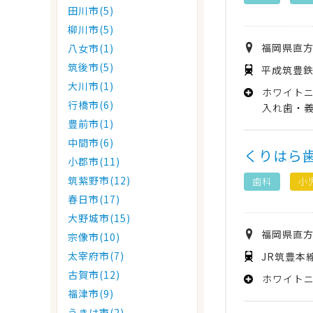
田川市(5)
柳川市(5)
福岡県
直
八女市(1)
筑後市(5)
平成筑豊鉄
大川市(1)
ホワイト
行橋市(6)
入れ歯・
豊前市(1)
中間市(6)
くりはら
小郡市(11)
筑紫野市(12)
歯科
小
春日市(17)
大野城市(15)
福岡県
直
宗像市(10)
太宰府市(7)
JR筑豊本
古賀市(12)
ホワイト
福津市(9)
うきは市(2)