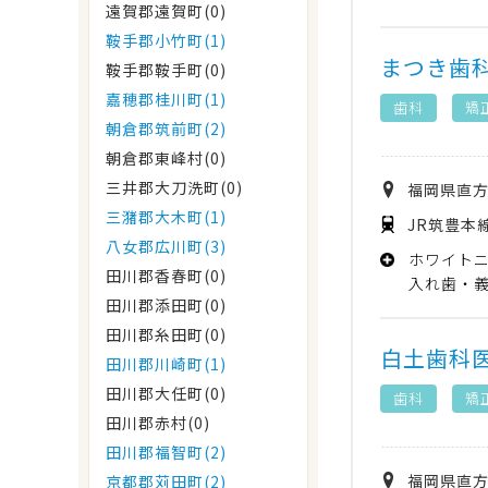
遠賀郡遠賀町(0)
鞍手郡小竹町(1)
まつき歯
鞍手郡鞍手町(0)
嘉穂郡桂川町(1)
歯科
矯
朝倉郡筑前町(2)
朝倉郡東峰村(0)
三井郡大刀洗町(0)
福岡県
直
三潴郡大木町(1)
JR筑豊本
八女郡広川町(3)
ホワイト
田川郡香春町(0)
入れ歯・
田川郡添田町(0)
田川郡糸田町(0)
白土歯科
田川郡川崎町(1)
田川郡大任町(0)
歯科
矯
田川郡赤村(0)
田川郡福智町(2)
福岡県
直
京都郡苅田町(2)