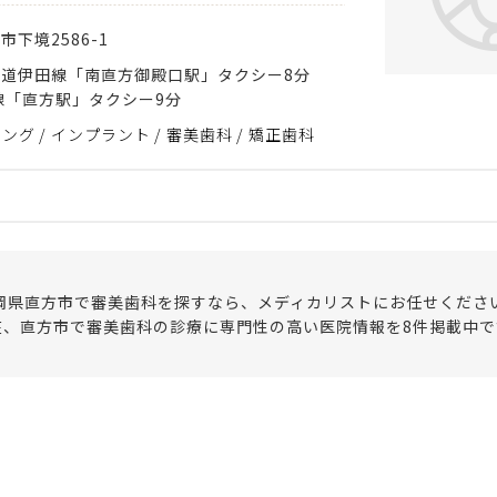
方市
下境2586-1
道伊田線「南直方御殿口駅」タクシー8分
線「直方駅」タクシー9分
ニング
インプラント
審美歯科
矯正歯科
岡県直方市で審美歯科を探すなら、メディカリストにお任せくださ
在、直方市で審美歯科の診療に専門性の高い医院情報を8件掲載中で