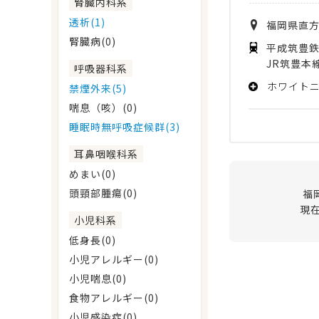
腎臓内科系
透析(1)
福岡県
直
腎臓病(0)
平成筑豊鉄
JR筑豊本
呼吸器科系
ホワイト
禁煙外来(5)
喘息（咳）(0)
睡眠時無呼吸症候群(3)
耳鼻咽喉科系
めまい(0)
頭頸部腫瘍(0)
福
現
小児科系
低身長(0)
小児アレルギー(0)
小児喘息(0)
食物アレルギー(0)
小児感染症(0)