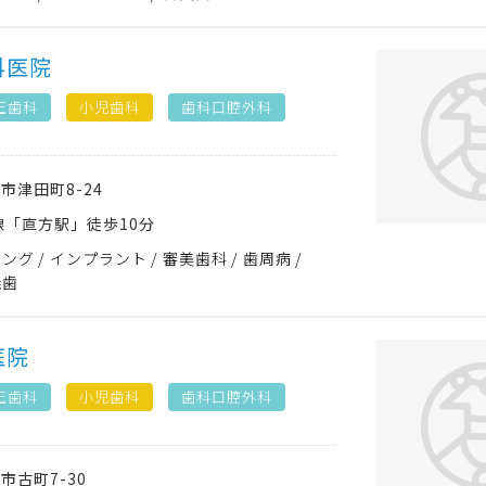
科医院
正歯科
小児歯科
歯科口腔外科
方市
津田町8-24
線「直方駅」徒歩10分
ニング
インプラント
審美歯科
歯周病
義歯
医院
正歯科
小児歯科
歯科口腔外科
方市
古町7-30