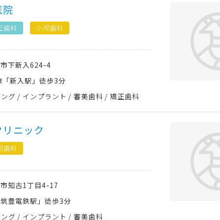
医院
正歯科
小児歯科
方市
下新入624-4
線「新入駅」徒歩3分
ニング
インプラント
審美歯科
矯正歯科
クリニック
児歯科
方市
知古1丁目4-17
筑豊電鉄駅」徒歩3分
ニング
インプラント
審美歯科