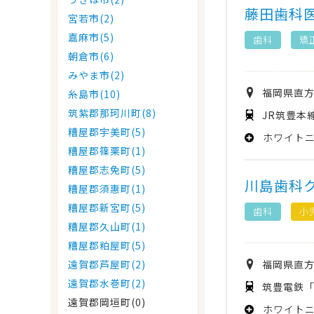
藤田歯科
宮若市(2)
嘉麻市(5)
歯科
矯
朝倉市(6)
みやま市(2)
福岡県
直
糸島市(10)
筑紫郡那珂川町(8)
JR筑豊本
糟屋郡宇美町(5)
ホワイト
糟屋郡篠栗町(1)
糟屋郡志免町(5)
川島歯科
糟屋郡須惠町(1)
糟屋郡新宮町(5)
歯科
小
糟屋郡久山町(1)
糟屋郡粕屋町(5)
福岡県
直
遠賀郡芦屋町(2)
遠賀郡水巻町(2)
筑豊電鉄「
遠賀郡岡垣町(0)
ホワイト