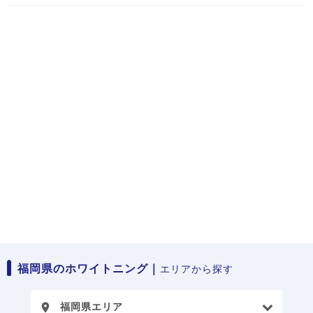
福岡県のホワイトニング｜
エリアから探す
福岡県エリア
place