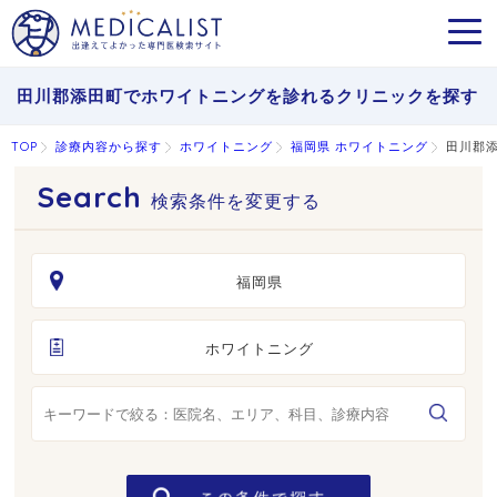
MEN
田川郡添田町でホワイトニングを診れるクリニックを探す
TOP
診療内容から探す
ホワイトニング
福岡県 ホワイトニング
田川郡添
検索条件を変更する
福岡県
ホワイトニング