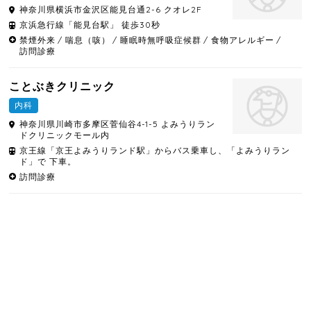
神奈川県
横浜市金沢区
能見台通2-6 クオレ2F
京浜急行線「能見台駅」 徒歩30秒
禁煙外来
喘息（咳）
睡眠時無呼吸症候群
食物アレルギー
訪問診療
ことぶきクリニック
内科
神奈川県
川崎市多摩区
菅仙谷4-1-5 よみうりラン
ドクリニックモール内
京王線「京王よみうりランド駅」からバス乗車し、「よみうりラン
ド」で 下車。
訪問診療