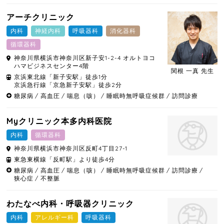
アーチクリニック
内科
神経内科
呼吸器科
消化器科
循環器科
神奈川県
横浜市神奈川区
新子安1-2-4 オルトヨコ
ハマビジネスセンター4階
関根 一真 先生
京浜東北線「新子安駅」徒歩1分
京浜急行線「京急新子安駅」徒歩2分
糖尿病
高血圧
喘息（咳）
睡眠時無呼吸症候群
訪問診療
Myクリニック本多内科医院
内科
循環器科
神奈川県
横浜市神奈川区
反町4丁目27-1
東急東横線「反町駅」より徒歩4分
糖尿病
高血圧
喘息（咳）
睡眠時無呼吸症候群
訪問診療
狭心症
不整脈
わたなべ内科・呼吸器クリニック
内科
アレルギー科
呼吸器科