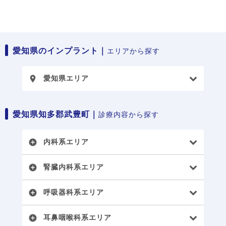
愛知県のインプラント｜
エリアから探す
愛知県エリア
place
愛知県知多郡武豊町｜
診療内容から探す
内科系エリア
add_circle
腎臓内科系エリア
add_circle
呼吸器科系エリア
add_circle
耳鼻咽喉科系エリア
add_circle