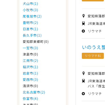
犬山市(1)
小牧市(3)
愛知県
蒲
尾張旭市(2)
豊明市(2)
JR東海道
日進市(1)
リウマチ
長久手市(1)
愛知郡東郷町(0)
いのうえ
一宮市(3)
津島市(0)
リウマチ科
江南市(2)
稲沢市(1)
岩倉市(1)
愛知県
蒲
愛西市(3)
JR東海道
清須市(0)
バス「厚生
北名古屋市(2)
リウマチ
弥富市(4)
あま市(0)