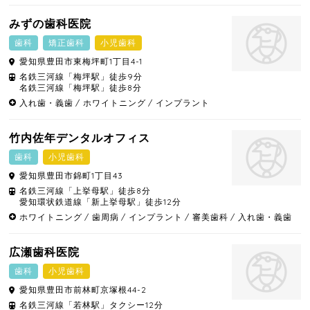
みずの歯科医院
歯科
矯正歯科
小児歯科
愛知県
豊田市
東梅坪町1丁目4-1
名鉄三河線「梅坪駅」徒歩9分
名鉄三河線「梅坪駅」徒歩8分
入れ歯・義歯
ホワイトニング
インプラント
竹内佐年デンタルオフィス
歯科
小児歯科
愛知県
豊田市
錦町1丁目43
名鉄三河線「上挙母駅」徒歩8分
愛知環状鉄道線「新上挙母駅」徒歩12分
ホワイトニング
歯周病
インプラント
審美歯科
入れ歯・義歯
広瀬歯科医院
歯科
小児歯科
愛知県
豊田市
前林町京塚根44-2
名鉄三河線「若林駅」タクシー12分