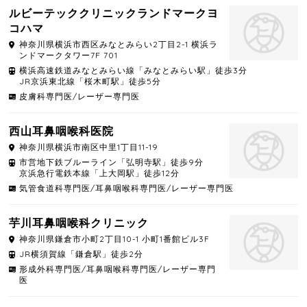
ルビーテッククリニックランドマークヨ
コハマ
神奈川県
横浜市西区
みなとみらい2丁目2-1 横浜ラ
ンドマークタワー7F 701
横浜高速鉄道みなとみらい線「みなとみらい駅」徒歩3分
JR京浜東北線「桜木町駅」徒歩5分
皮膚科専門医/レーザー専門医
西山耳鼻咽喉科医院
神奈川県
横浜市南区
中里1丁目11-19
市営地下鉄ブルーライン「弘明寺駅」徒歩9分
京浜急行電鉄本線「上大岡駅」徒歩12分
気管食道科専門医/耳鼻咽喉科専門医/レーザー専門医
芋川耳鼻咽喉科クリニック
神奈川県
鎌倉市
小町2丁目10-1 小町1番館ビル3F
JR横須賀線「鎌倉駅」徒歩2分
形成外科専門医/耳鼻咽喉科専門医/レーザー専門
医