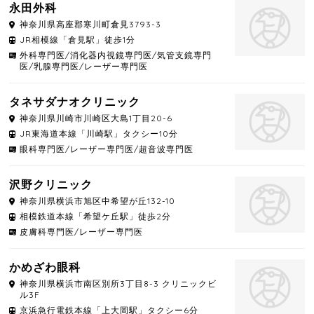
永田外科
神奈川県
高座郡寒川町
倉見3793-3
JR相模線「倉見駅」徒歩1分
外科専門医/消化器内視鏡専門医/気管支鏡専門
医/乳腺専門医/レーザー専門医
タネサダナオクリニック
神奈川県
川崎市川崎区
大島1丁目20-6
JR東海道本線「川崎駅」タクシー10分
眼科専門医/レーザー専門医/超音波専門医
沢野クリニック
神奈川県
横浜市旭区
中希望が丘132-10
相模鉄道本線「希望ケ丘駅」徒歩2分
皮膚科専門医/レーザー専門医
かめざわ眼科
神奈川県
横浜市南区
別所3丁目8-3 クリニックビ
ル3F
京浜急行電鉄本線「上大岡駅」タクシー6分