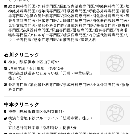
総合内科専門医/外科専門医/脳血管内治療専門医/神経内科専門医/脳
神経外科専門医/老年病専門医/呼吸器専門医/呼吸器外科専門医/循環
器専門医/心臓血管外科専門医/消化器病専門医/消化器外科専門医/気
管食道科専門医/肝臓専門医/大腸肛門病専門医/消化器内視鏡専門医/
気管支鏡専門医/整形外科専門医/形成外科専門医/熱傷専門医/皮膚科
専門医/泌尿器科専門医/腎臓専門医/透析専門医/眼科専門医/耳鼻咽
喉科専門医/アレルギー専門医/糖尿病専門医/内分泌代謝科専門医/リ
ウマチ専門医/感染症専門医/血液専門医/産婦人科
石川クリニック
神奈川県
横浜市中区
山手町55
JR根岸線「石川町駅」徒歩12分
横浜高速鉄道みなとみらい線「元町・中華街駅」
徒歩7分
外科専門医/消化器外科専門医/形成外科専門医/小児外科専門医/救急
科専門医
中本クリニック
神奈川県
横浜市南区
弘明寺町134
横浜市営地下鉄ブルーライン「弘明寺駅」徒歩3
分
京浜急行電鉄本線「弘明寺駅」徒歩3分