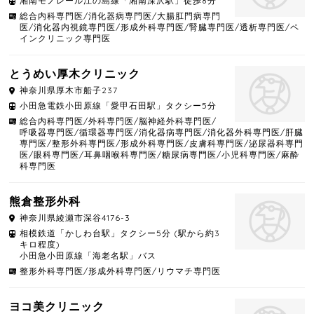
湘南モノレール江の島線「湘南深沢駅」徒歩8分
総合内科専門医/消化器病専門医/大腸肛門病専門
医/消化器内視鏡専門医/形成外科専門医/腎臓専門医/透析専門医/ペ
インクリニック専門医
とうめい厚木クリニック
神奈川県
厚木市
船子237
小田急電鉄小田原線「愛甲石田駅」タクシー5分
総合内科専門医/外科専門医/脳神経外科専門医/
呼吸器専門医/循環器専門医/消化器病専門医/消化器外科専門医/肝臓
専門医/整形外科専門医/形成外科専門医/皮膚科専門医/泌尿器科専門
医/眼科専門医/耳鼻咽喉科専門医/糖尿病専門医/小児科専門医/麻酔
科専門医
熊倉整形外科
神奈川県
綾瀬市
深谷4176-3
相模鉄道「かしわ台駅」タクシー5分 (駅から約3
キロ程度)
小田急小田原線「海老名駅」バス
整形外科専門医/形成外科専門医/リウマチ専門医
ヨコ美クリニック