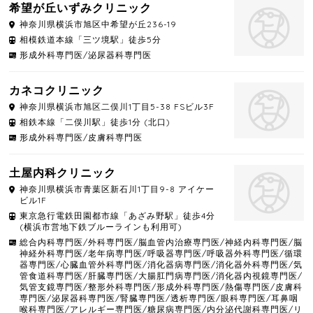
希望が丘いずみクリニック
神奈川県
横浜市旭区
中希望が丘236-19
相模鉄道本線「三ツ境駅」徒歩5分
形成外科専門医/泌尿器科専門医
カネコクリニック
神奈川県
横浜市旭区
二俣川1丁目5-38 FSビル3F
相鉄本線「二俣川駅」徒歩1分 (北口)
形成外科専門医/皮膚科専門医
土屋内科クリニック
神奈川県
横浜市青葉区
新石川1丁目9-8 アイケー
ビル1F
東京急行電鉄田園都市線「あざみ野駅」徒歩4分
(横浜市営地下鉄ブルーラインも利用可)
総合内科専門医/外科専門医/脳血管内治療専門医/神経内科専門医/脳
神経外科専門医/老年病専門医/呼吸器専門医/呼吸器外科専門医/循環
器専門医/心臓血管外科専門医/消化器病専門医/消化器外科専門医/気
管食道科専門医/肝臓専門医/大腸肛門病専門医/消化器内視鏡専門医/
気管支鏡専門医/整形外科専門医/形成外科専門医/熱傷専門医/皮膚科
専門医/泌尿器科専門医/腎臓専門医/透析専門医/眼科専門医/耳鼻咽
喉科専門医/アレルギー専門医/糖尿病専門医/内分泌代謝科専門医/リ