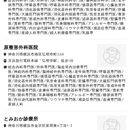
総合内科専門医/外科専門医/神経内科専門医/脳神経外科専門医/老年
病専門医/呼吸器専門医/呼吸器外科専門医/循環器専門医/心臓血管外
科専門医/消化器病専門医/消化器外科専門医/気管食道科専門医/肝臓
専門医/大腸肛門病専門医/消化器内視鏡専門医/気管支鏡専門医/整形
外科専門医/形成外科専門医/皮膚科専門医/泌尿器科専門医/腎臓専門
医/透析専門医/眼科専門医/耳鼻咽喉科専門医/アレルギー専門医/糖
尿病専門医/内分泌代謝科専門医/リウマチ専門医/感染症専門医/血液
専門医/産婦人科専門医/婦人科腫瘍専門医/乳腺専
原整形外科医院
神奈川県
横浜市南区
弘明寺町268
京浜急行電鉄本線「弘明寺駅」徒歩1分
総合内科専門医/外科専門医/脳血管内治療専門
医/神経内科専門医/脳神経外科専門医/老年病専門医/呼吸器専門医/
呼吸器外科専門医/循環器専門医/心臓血管外科専門医/消化器病専門
医/消化器外科専門医/気管食道科専門医/肝臓専門医/大腸肛門病専門
医/消化器内視鏡専門医/気管支鏡専門医/整形外科専門医/形成外科専
門医/熱傷専門医/皮膚科専門医/泌尿器科専門医/腎臓専門医/透析専
門医/眼科専門医/耳鼻咽喉科専門医/アレルギー専門医/糖尿病専門
医/内分泌代謝科専門医/リウマチ専門医/感染症専門医/血液専門医/
産婦人科
とみおか診療所
神奈川県
横浜市金沢区
富岡東6丁目1-3