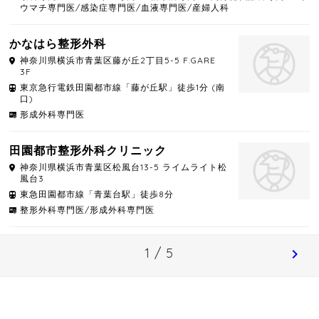
ウマチ専門医/感染症専門医/血液専門医/産婦人科
かなはら整形外科
神奈川県
横浜市青葉区
藤が丘2丁目5-5 F.GARE
3F
東京急行電鉄田園都市線「藤が丘駅」徒歩1分 (南
口)
形成外科専門医
田園都市整形外科クリニック
神奈川県
横浜市青葉区
松風台13-5 ライムライト松
風台3
東急田園都市線「青葉台駅」徒歩8分
整形外科専門医/形成外科専門医
1 / 5
chevron_right