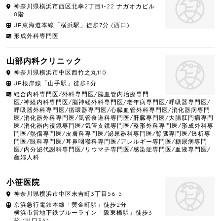
神奈川県
横浜市西区
北幸2丁目1-22 ナガオカビル
8階
JR東海道本線「横浜駅」徒歩7分 (西口)
形成外科専門医
山部内科クリニック
神奈川県
横浜市中区
西竹之丸110
JR根岸線「山手駅」徒歩8分
総合内科専門医/外科専門医/脳血管内治療専門
医/神経内科専門医/脳神経外科専門医/老年病専門医/呼吸器専門医/
呼吸器外科専門医/循環器専門医/心臓血管外科専門医/消化器病専門
医/消化器外科専門医/気管食道科専門医/肝臓専門医/大腸肛門病専門
医/消化器内視鏡専門医/気管支鏡専門医/整形外科専門医/形成外科専
門医/熱傷専門医/皮膚科専門医/泌尿器科専門医/腎臓専門医/透析専
門医/眼科専門医/耳鼻咽喉科専門医/アレルギー専門医/糖尿病専門
医/内分泌代謝科専門医/リウマチ専門医/感染症専門医/血液専門医/
産婦人科
小笹医院
神奈川県
横浜市中区
末吉町3丁目56-5
京浜急行電鉄本線「黄金町駅」徒歩2分
横浜市営地下鉄ブルーライン「阪東橋駅」徒歩3
分 (出口3A)