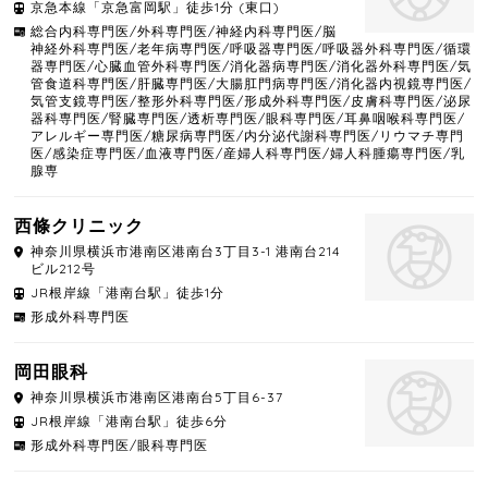
京急本線「京急富岡駅」徒歩1分 (東口)
総合内科専門医/外科専門医/神経内科専門医/脳
神経外科専門医/老年病専門医/呼吸器専門医/呼吸器外科専門医/循環
器専門医/心臓血管外科専門医/消化器病専門医/消化器外科専門医/気
管食道科専門医/肝臓専門医/大腸肛門病専門医/消化器内視鏡専門医/
気管支鏡専門医/整形外科専門医/形成外科専門医/皮膚科専門医/泌尿
器科専門医/腎臓専門医/透析専門医/眼科専門医/耳鼻咽喉科専門医/
アレルギー専門医/糖尿病専門医/内分泌代謝科専門医/リウマチ専門
医/感染症専門医/血液専門医/産婦人科専門医/婦人科腫瘍専門医/乳
腺専
西條クリニック
神奈川県
横浜市港南区
港南台3丁目3-1 港南台214
ビル212号
JR根岸線「港南台駅」徒歩1分
形成外科専門医
岡田眼科
神奈川県
横浜市港南区
港南台5丁目6-37
JR根岸線「港南台駅」徒歩6分
形成外科専門医/眼科専門医