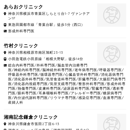
あらおクリニック
神奈川県
横浜市青葉区
しらとり台1-7 ヴァンテア
ン1F
東急田園都市線「青葉台駅」徒歩3分 (西口)
形成外科専門医
竹村クリニック
神奈川県
相模原市南区
旭町23-13
小田急電鉄小田原線「相模大野駅」徒歩14分
総合内科専門医/外科専門医/脳血管内治療専門
医/神経内科専門医/脳神経外科専門医/老年病専門医/呼吸器専門医/
呼吸器外科専門医/循環器専門医/心臓血管外科専門医/消化器病専門
医/消化器外科専門医/気管食道科専門医/肝臓専門医/大腸肛門病専門
医/消化器内視鏡専門医/気管支鏡専門医/整形外科専門医/形成外科専
門医/熱傷専門医/皮膚科専門医/泌尿器科専門医/腎臓専門医/透析専
門医/眼科専門医/耳鼻咽喉科専門医/アレルギー専門医/糖尿病専門
医/内分泌代謝科専門医/リウマチ専門医/感染症専門医/血液専門医/
産婦人科
湘南記念鎌倉クリニック
神奈川県
鎌倉市
笛田2丁目6-13