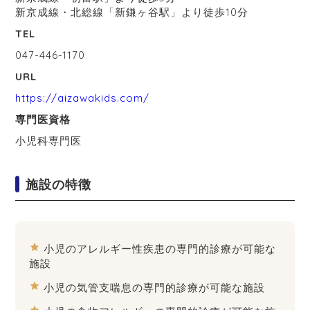
新京成線・北総線「新鎌ヶ谷駅」より徒歩10分
TEL
047-446-1170
URL
https://aizawakids.com/
専門医資格
小児科専門医
施設の特徴
star
小児のアレルギー性疾患の専門的診療が可能な
施設
star
小児の気管支喘息の専門的診療が可能な施設