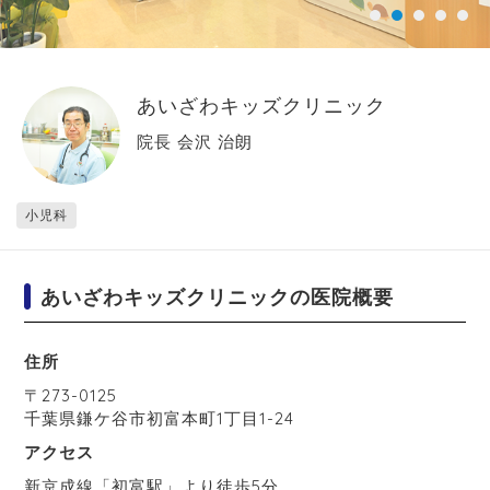
あいざわキッズクリニック
院長 会沢 治朗
小児科
あいざわキッズクリニックの医院概要
住所
〒
273-0125
千葉県
鎌ケ谷市
初富本町1丁目1-24
アクセス
新京成線「初富駅」より徒歩5分