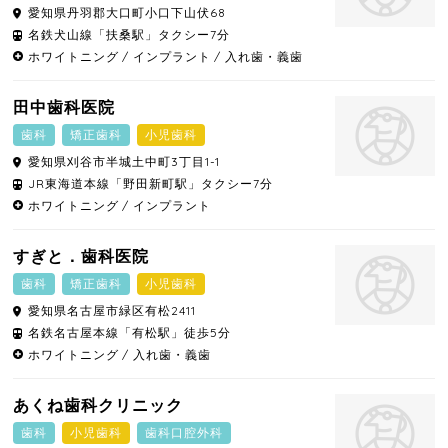
愛知県
丹羽郡大口町
小口下山伏68
名鉄犬山線「扶桑駅」タクシー7分
ホワイトニング
インプラント
入れ歯・義歯
田中歯科医院
歯科
矯正歯科
小児歯科
愛知県
刈谷市
半城土中町3丁目1-1
JR東海道本線「野田新町駅」タクシー7分
ホワイトニング
インプラント
すぎと．歯科医院
歯科
矯正歯科
小児歯科
愛知県
名古屋市緑区
有松2411
名鉄名古屋本線「有松駅」徒歩5分
ホワイトニング
入れ歯・義歯
あくね歯科クリニック
歯科
小児歯科
歯科口腔外科