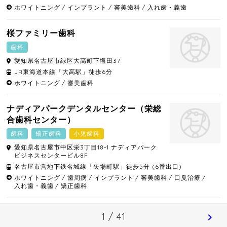
ホワイトニング
インプラント
審美歯科
入れ歯・義歯
桜ファミリー歯科
歯科
愛知県
名古屋市緑区
大高町下塩田37
JR東海道本線「大高駅」徒歩6分
ホワイトニング
審美歯科
ナディアパークデンタルセンター（栄総
合歯科センター）
歯科
矯正歯科
小児歯科
愛知県
名古屋市中区
栄3丁目18-1 ナディアパーク
ビジネスセンタービル8F
名古屋市営地下鉄名城線「矢場町駅」徒歩5分 (6番出口)
ホワイトニング
歯周病
インプラント
審美歯科
口臭治療
入れ歯・義歯
矯正歯科
1 / 41
chevron_right