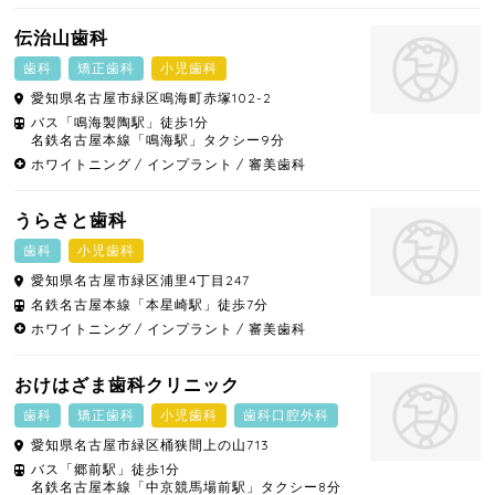
伝治山歯科
歯科
矯正歯科
小児歯科
愛知県
名古屋市緑区
鳴海町赤塚102-2
バス「鳴海製陶駅」徒歩1分
名鉄名古屋本線「鳴海駅」タクシー9分
ホワイトニング
インプラント
審美歯科
うらさと歯科
歯科
小児歯科
愛知県
名古屋市緑区
浦里4丁目247
名鉄名古屋本線「本星崎駅」徒歩7分
ホワイトニング
インプラント
審美歯科
おけはざま歯科クリニック
歯科
矯正歯科
小児歯科
歯科口腔外科
愛知県
名古屋市緑区
桶狭間上の山713
バス「郷前駅」徒歩1分
名鉄名古屋本線「中京競馬場前駅」タクシー8分