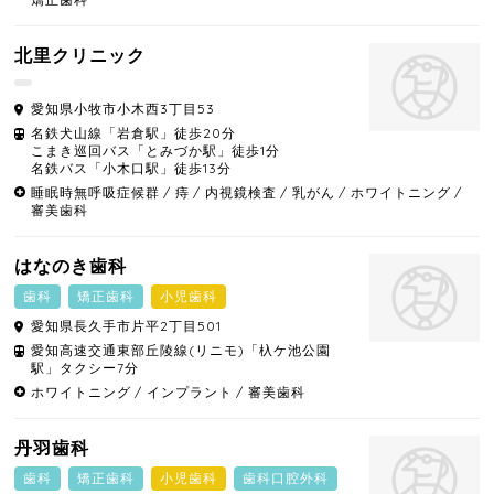
北里クリニック
愛知県
小牧市
小木西3丁目53
名鉄犬山線「岩倉駅」徒歩20分
こまき巡回バス「とみづか駅」徒歩1分
名鉄バス「小木口駅」徒歩13分
睡眠時無呼吸症候群
痔
内視鏡検査
乳がん
ホワイトニング
審美歯科
はなのき歯科
歯科
矯正歯科
小児歯科
愛知県
長久手市
片平2丁目501
愛知高速交通東部丘陵線(リニモ)「杁ケ池公園
駅」タクシー7分
ホワイトニング
インプラント
審美歯科
丹羽歯科
歯科
矯正歯科
小児歯科
歯科口腔外科