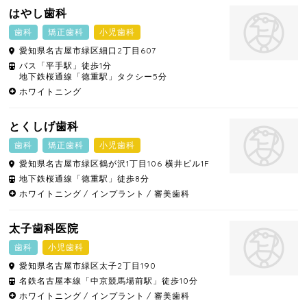
はやし歯科
歯科
矯正歯科
小児歯科
愛知県
名古屋市緑区
細口2丁目607
バス「平手駅」徒歩1分
地下鉄桜通線「徳重駅」タクシー5分
ホワイトニング
とくしげ歯科
歯科
矯正歯科
小児歯科
愛知県
名古屋市緑区
鶴が沢1丁目106 横井ビル1F
地下鉄桜通線「徳重駅」徒歩8分
ホワイトニング
インプラント
審美歯科
太子歯科医院
歯科
小児歯科
愛知県
名古屋市緑区
太子2丁目190
名鉄名古屋本線「中京競馬場前駅」徒歩10分
ホワイトニング
インプラント
審美歯科