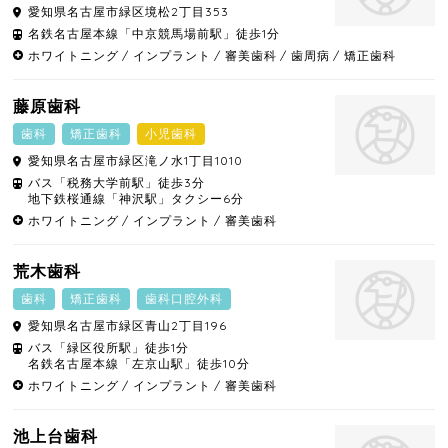
愛知県
名古屋市緑区
境松2丁目353
名鉄名古屋本線「中京競馬場前駅」徒歩1分
ホワイトニング
インプラント
審美歯科
歯周病
矯正歯科
藤原歯科
歯科
矯正歯科
小児歯科
愛知県
名古屋市緑区
滝ノ水1丁目1010
バス「税務大学前駅」徒歩3分
地下鉄桜通線「神沢駅」タクシー6分
ホワイトニング
インプラント
審美歯科
荒木歯科
歯科
矯正歯科
歯科口腔外科
愛知県
名古屋市緑区
青山2丁目196
バス「緑区役所駅」徒歩1分
名鉄名古屋本線「左京山駅」徒歩10分
ホワイトニング
インプラント
審美歯科
池上台歯科