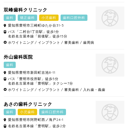
双峰歯科クリニック
歯科
矯正歯科
小児歯科
歯科口腔外科
愛知県
豊明市
三崎町ゆたか台31-5
バス「二村台1丁目駅」徒歩1分
名鉄名古屋本線「前後駅」徒歩15分
ホワイトニング
インプラント
審美歯科
歯周病
外山歯科医院
歯科
愛知県
豊明市
新田町吉池8-11
バス「豊明市役所駅」徒歩5分
名鉄名古屋本線「豊明駅」タクシー7分
ホワイトニング
インプラント
審美歯科
入れ歯・義歯
あさの歯科クリニック
歯科
小児歯科
歯科口腔外科
愛知県
豊明市
阿野町西ノ海戸24-1
名鉄名古屋本線「豊明駅」徒歩2分