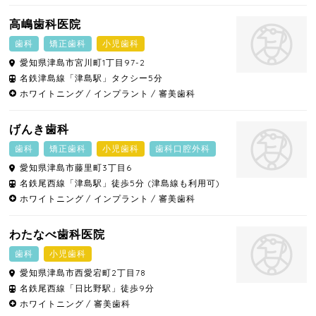
高嶋歯科医院
歯科
矯正歯科
小児歯科
愛知県
津島市
宮川町1丁目97-2
名鉄津島線「津島駅」タクシー5分
ホワイトニング
インプラント
審美歯科
げんき歯科
歯科
矯正歯科
小児歯科
歯科口腔外科
愛知県
津島市
藤里町3丁目6
名鉄尾西線「津島駅」徒歩5分 (津島線も利用可)
ホワイトニング
インプラント
審美歯科
わたなべ歯科医院
歯科
小児歯科
愛知県
津島市
西愛宕町2丁目78
名鉄尾西線「日比野駅」徒歩9分
ホワイトニング
審美歯科