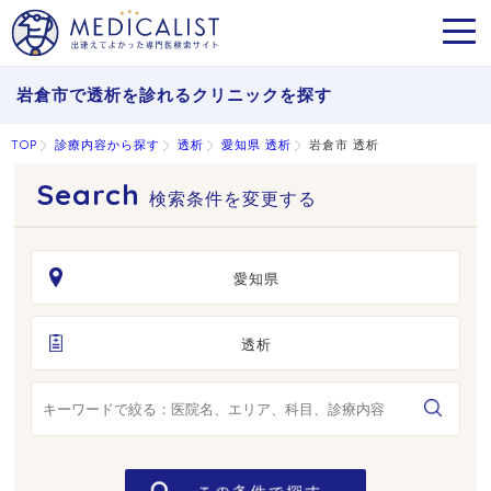
MEN
岩倉市で透析を診れるクリニックを探す
TOP
診療内容から探す
透析
愛知県 透析
岩倉市 透析
検索条件を変更する
愛知県
透析