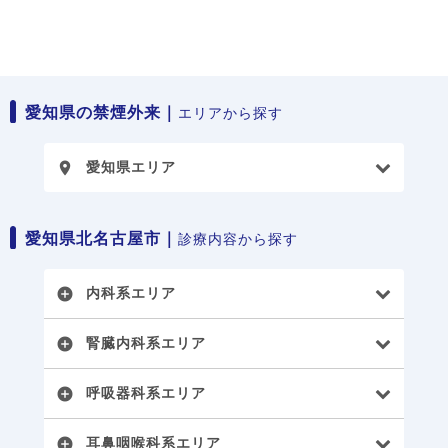
愛知県の禁煙外来｜
エリアから探す
愛知県エリア
place
愛知県北名古屋市｜
診療内容から探す
内科系エリア
add_circle
腎臓内科系エリア
add_circle
呼吸器科系エリア
add_circle
耳鼻咽喉科系エリア
add_circle