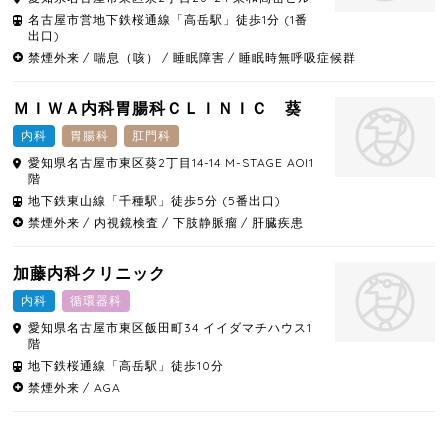
名古屋市営地下鉄桜通線「高岳駅」徒歩1分 (1番
出口)
禁煙外来
喘息（咳）
睡眠障害
睡眠時無呼吸症候群
ＭＩＷＡ内科胃腸科ＣＬＩＮＩＣ 葵
内科
胃腸科
肛門科
愛知県
名古屋市東区
葵2丁目14-14 M-STAGE AOI1
階
地下鉄東山線「千種駅」徒歩5分 (5番出口)
禁煙外来
内視鏡検査
下肢静脈瘤
肝臓疾患
加藤内科クリニック
内科
循環器科
愛知県
名古屋市東区
飯田町34 イイダマチハウス1
階
地下鉄桜通線「高岳駅」徒歩10分
禁煙外来
AGA