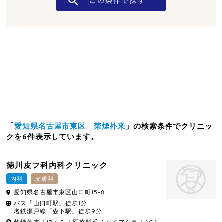
「
愛知県名古屋市東区 禁煙外来
」の検索条件でクリニッ
クを6件表示しています。
徳川皮フ科内科クリニック
内科
皮膚科
愛知県
名古屋市東区
山口町15-8
バス「山口町駅」徒歩1分
名鉄瀬戸線「森下駅」徒歩9分
禁煙外来
ほくろ
医療脱毛
バイアグラ
AGA