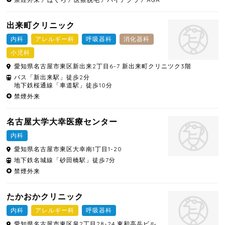
出来町クリニック
内科
アレルギー科
呼吸器科
消化器科
小児科
愛知県
名古屋市東区
新出来2丁目6-7 新出来町クリニツク3階
バス「新出来駅」徒歩2分
地下鉄桜通線「車道駅」徒歩10分
禁煙外来
名古屋大学大幸医療センター
内科
愛知県
名古屋市東区
大幸南1丁目1-20
地下鉄名城線「砂田橋駅」徒歩7分
禁煙外来
たかおかクリニック
内科
アレルギー科
呼吸器科
愛知県
名古屋市東区
泉2丁目28-24 東和高岳ビル