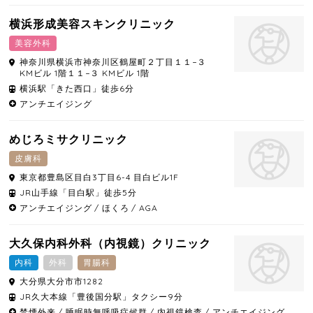
横浜形成美容スキンクリニック
美容外科
神奈川県
横浜市神奈川区
鶴屋町２丁目１１−３
KMビル 1階１１−３ KMビル 1階
横浜駅「きた西口」徒歩6分
アンチエイジング
めじろミサクリニック
皮膚科
東京都
豊島区
目白3丁目6-4 目白ビル1F
JR山手線「目白駅」徒歩5分
アンチエイジング
ほくろ
AGA
大久保内科外科（内視鏡）クリニック
内科
外科
胃腸科
大分県
大分市
市1282
JR久大本線「豊後国分駅」タクシー9分
禁煙外来
睡眠時無呼吸症候群
内視鏡検査
アンチエイジング