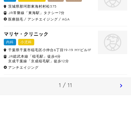
茨城県
那珂郡東海村
村松375
JR常磐線「東海駅」タクシー7分
医療脱毛
アンチエイジング
AGA
マリヤ・クリニック
内科
小児科
千葉県
千葉市稲毛区
小仲台6丁目19-19 MYビル1F
JR総武本線「稲毛駅」徒歩4分
京成千葉線「京成稲毛駅」徒歩12分
アンチエイジング
1 / 11
chevron_right