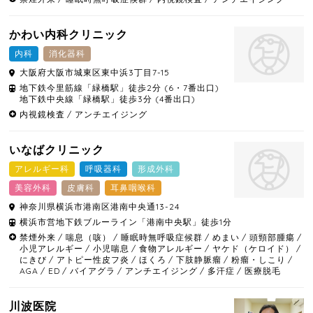
かわい内科クリニック
内科
消化器科
大阪府
大阪市城東区
東中浜3丁目7-15
地下鉄今里筋線「緑橋駅」徒歩2分 (6・7番出口)
地下鉄中央線「緑橋駅」徒歩3分 (4番出口)
内視鏡検査
アンチエイジング
いなばクリニック
アレルギー科
呼吸器科
形成外科
美容外科
皮膚科
耳鼻咽喉科
神奈川県
横浜市港南区
港南中央通13-24
横浜市営地下鉄ブルーライン「港南中央駅」徒歩1分
禁煙外来
喘息（咳）
睡眠時無呼吸症候群
めまい
頭頸部腫瘍
小児アレルギー
小児喘息
食物アレルギー
ヤケド（ケロイド）
にきび
アトピー性皮フ炎
ほくろ
下肢静脈瘤
粉瘤・しこり
AGA
ED
バイアグラ
アンチエイジング
多汗症
医療脱毛
川波医院