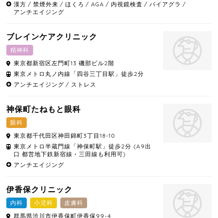
漢方
禁煙外来
ほくろ
AGA
内視鏡検査
バイアグラ
アンチエイジング
ブレインケアクリニック
精神科
東京都
新宿区
左門町13 磯部ビル2階
東京メトロ丸ノ内線「四谷三丁目駅」徒歩2分
アンチエイジング
ストレス
神保町たねもと眼科
眼科
東京都
千代田区
神田錦町3丁目18-10
東京メトロ半蔵門線「神保町駅」徒歩2分 (A9出
口 都営地下鉄新宿線・三田線も利用可)
アンチエイジング
伊香保クリニック
内科
小児科
皮膚科
群馬県
渋川市
伊香保町伊香保99-4