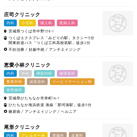
庄司クリニック
内科
小児科
婦人科
産婦人科
茨城県
つくば市
中野158-1
つくばエクスプレス「みどりの駅」タクシー5分
関東鉄道バス「つくば工科高校前駅」徒歩2分
不妊治療
妊娠中絶
アンチエイジング
恵愛小林クリニック
内科
外科
神経内科
循環器科
整形外科
泌尿器科
リハビリテーション科
放射線科
茨城県
ひたちなか市
幸町16-1
ひたちなか海浜鉄道 湊線「那珂湊駅」徒歩5分
糖尿病
アンチエイジング
ヘルニア
尾形クリニック
内科
アレルギー科
胃腸科
皮膚科