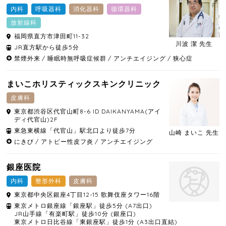
内科
呼吸器科
消化器科
循環器科
放射線科
福岡県
直方市
津田町11-32
川波 潔 先生
JR直方駅から徒歩5分
禁煙外来
睡眠時無呼吸症候群
アンチエイジング
狭心症
まいこホリスティックスキンクリニック
皮膚科
東京都
渋谷区
代官山町8-6 ID DAIKANYAMA(アイ
ディ代官山)2F
東急東横線「代官山」駅北口より徒歩7分
山崎 まいこ 先生
にきび
アトピー性皮フ炎
アンチエイジング
銀座医院
内科
整形外科
皮膚科
東京都
中央区
銀座4丁目12-15 歌舞伎座タワー16階
東京メトロ銀座線「銀座駅」徒歩5分 (A7出口)
JR山手線「有楽町駅」徒歩10分 (銀座口)
東京メトロ日比谷線「東銀座駅」徒歩1分 (A3出口直結)