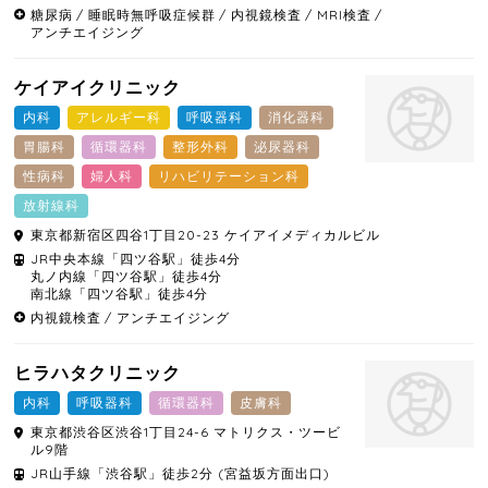
糖尿病
睡眠時無呼吸症候群
内視鏡検査
MRI検査
アンチエイジング
ケイアイクリニック
内科
アレルギー科
呼吸器科
消化器科
胃腸科
循環器科
整形外科
泌尿器科
性病科
婦人科
リハビリテーション科
放射線科
東京都
新宿区
四谷1丁目20-23 ケイアイメディカルビル
JR中央本線「四ツ谷駅」徒歩4分
丸ノ内線「四ツ谷駅」徒歩4分
南北線「四ツ谷駅」徒歩4分
内視鏡検査
アンチエイジング
ヒラハタクリニック
内科
呼吸器科
循環器科
皮膚科
東京都
渋谷区
渋谷1丁目24-6 マトリクス・ツービ
ル9階
JR山手線「渋谷駅」徒歩2分 (宮益坂方面出口)