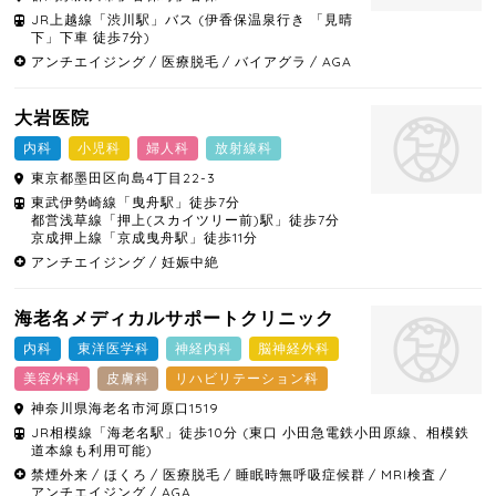
JR上越線「渋川駅」バス (伊香保温泉行き 「見晴
下」下車 徒歩7分)
アンチエイジング
医療脱毛
バイアグラ
AGA
大岩医院
内科
小児科
婦人科
放射線科
東京都
墨田区
向島4丁目22-3
東武伊勢崎線「曳舟駅」徒歩7分
都営浅草線「押上(スカイツリー前)駅」徒歩7分
京成押上線「京成曳舟駅」徒歩11分
アンチエイジング
妊娠中絶
海老名メディカルサポートクリニック
内科
東洋医学科
神経内科
脳神経外科
美容外科
皮膚科
リハビリテーション科
神奈川県
海老名市
河原口1519
JR相模線「海老名駅」徒歩10分 (東口 小田急電鉄小田原線、相模鉄
道本線も利用可能)
禁煙外来
ほくろ
医療脱毛
睡眠時無呼吸症候群
MRI検査
アンチエイジング
AGA