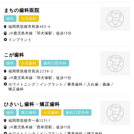
まちの歯科医院
歯科
小児歯科
福岡県
筑後市
和泉483-4
JR鹿児島本線「羽犬塚駅」徒歩13分
インプラント
こが歯科
歯科
小児歯科
歯科口腔外科
福岡県
筑後市
長浜2238-2
JR鹿児島本線「羽犬塚駅」徒歩17分
ホワイトニング
インプラント
審美歯科
入れ歯・義歯
矯正歯科
ひさいし歯科・矯正歯科
歯科
矯正歯科
小児歯科
歯科口腔外科
福岡県
筑後市
一条1231-1
JR鹿児島本線「西牟田駅」徒歩11分
ホワイトニング
インプラント
審美歯科
矯正歯科