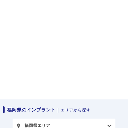
福岡県のインプラント｜
エリアから探す
福岡県エリア
place