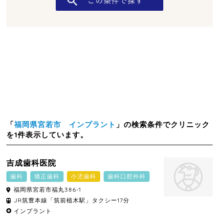
「
福岡県宮若市 インプラント
」の検索条件でクリニック
を1件表示しています。
吉成歯科医院
歯科
矯正歯科
小児歯科
歯科口腔外科
福岡県
宮若市
福丸386-1
JR筑豊本線「筑前植木駅」タクシー17分
インプラント