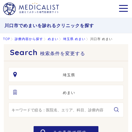
MEN
川口市でめまいを診れるクリニックを探す
TOP
診療内容から探す
めまい
埼玉県 めまい
川口市 めまい
検索条件を変更する
埼玉県
めまい