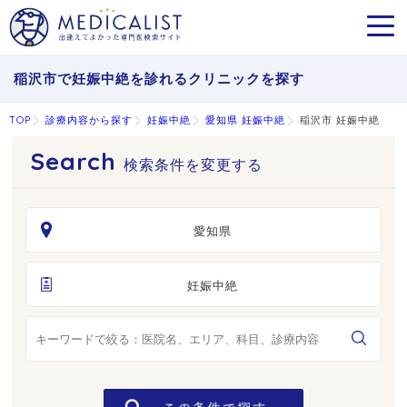
MEN
稲沢市で妊娠中絶を診れるクリニックを探す
TOP
診療内容から探す
妊娠中絶
愛知県 妊娠中絶
稲沢市 妊娠中絶
検索条件を変更する
愛知県
妊娠中絶