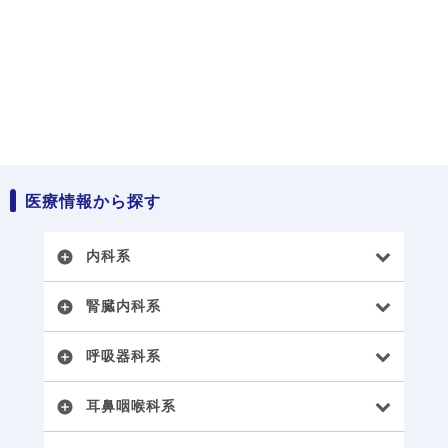
医療情報から探す
内科系
add_circle
腎臓内科系
add_circle
呼吸器科系
add_circle
耳鼻咽喉科系
add_circle