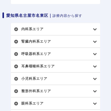
愛知県名古屋市名東区｜
診療内容から探す
内科系エリア
add_circle
腎臓内科系エリア
add_circle
呼吸器科系エリア
add_circle
耳鼻咽喉科系エリア
add_circle
小児科系エリア
add_circle
整形外科系エリア
add_circle
眼科系エリア
add_circle