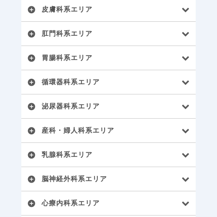
皮膚科系エリア
add_circle
肛門科系エリア
add_circle
胃腸科系エリア
add_circle
循環器科系エリア
add_circle
泌尿器科系エリア
add_circle
産科・婦人科系エリア
add_circle
乳腺科系エリア
add_circle
脳神経外科系エリア
add_circle
心療内科系エリア
add_circle