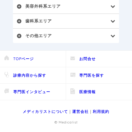
美容外科系エリア
add_circle
歯科系エリア
add_circle
その他エリア
add_circle
TOPページ
お問合せ
診療内容から探す
専門医を探す
専門医インタビュー
医療情報
メディカリストについて
｜
運営会社
｜
利用規約
© Medicalist