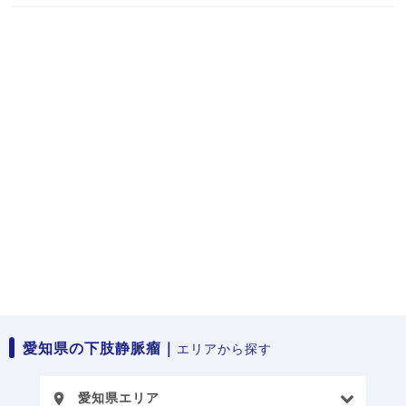
愛知県の下肢静脈瘤｜
エリアから探す
愛知県エリア
place