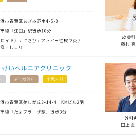
横浜市青葉区
あざみ野南4-5-8
市線「江田」駅徒歩10分
皮膚科
ケロイド）
にきび
アトピー性皮フ炎
藤村 真
粉瘤・しこり
そけいヘルニアクリニック
科
消化器外科
小児外科
横浜市青葉区
美しが丘2-14-4 KMビル2階
市線「たまプラーザ駅」徒歩3分
外科
田上 創