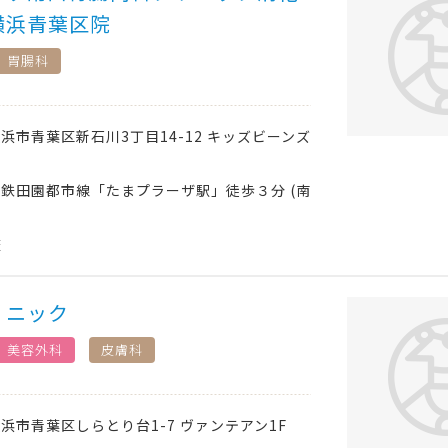
横浜青葉区院
胃腸科
横浜市青葉区
新石川3丁目14-12 キッズビーンズ
鉄田園都市線「たまプラーザ駅」徒歩３分 (南
査
リニック
美容外科
皮膚科
横浜市青葉区
しらとり台1-7 ヴァンテアン1F