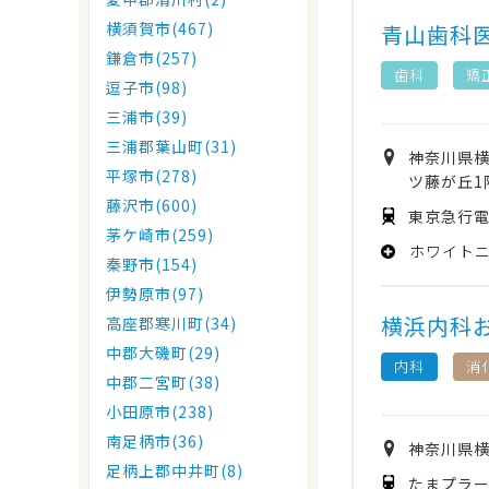
横須賀市(467)
青山歯科
鎌倉市(257)
歯科
矯
逗子市(98)
三浦市(39)
三浦郡葉山町(31)
神奈川県
平塚市(278)
ツ藤が丘1
藤沢市(600)
東京急行電
茅ケ崎市(259)
ホワイト
秦野市(154)
伊勢原市(97)
横浜内科
高座郡寒川町(34)
中郡大磯町(29)
内科
消
中郡二宮町(38)
小田原市(238)
南足柄市(36)
神奈川県
足柄上郡中井町(8)
たまプラー