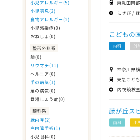
小児アレルギー(5)
東急田園都
小児喘息(3)
にきび
食物アレルギー(2)
小児感染症(0)
こどもの
おねしょ(0)
内科
外
整形外科系
膝(0)
リウマチ(11)
神奈川県
ヘルニア(0)
東急こども
手の病気(1)
内視鏡検
足の病気(0)
骨粗しょう症(0)
藤が丘ス
眼科系
緑内障(2)
歯科
小
白内障手術(1)
小児眼科(0)