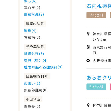
漢方(6)
器内視鏡
高血圧(0)
肝臓疾患(2)
消化器科
腎臓内科系
透析(4)
神奈川県
腎臓病(0)
1-A号室
呼吸器科系
東京急行電
口)
禁煙外来(7)
喘息（咳）(4)
内視鏡検
睡眠時無呼吸症候群(9)
あらおク
耳鼻咽喉科系
めまい(1)
形成外科
頭頸部腫瘍(0)
小児科系
神奈川県
低身長(0)