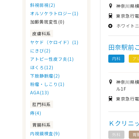
斜視弱視(2)
神奈川県
オルソケラトロジー(1)
東京急行電
加齢黄斑変性(0)
ホワイト
皮膚科系
ヤケド（ケロイド）(1)
田奈駅前
にきび(2)
内科
ア
アトピー性皮フ炎(1)
ほくろ(12)
下肢静脈瘤(2)
神奈川県
粉瘤・しこり(1)
ル1F
AGA(13)
東京急行電
肛門科系
痔(4)
Ｋクリニ
胃腸科系
内視鏡検査(9)
外科
胃