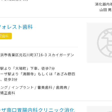
消化器内
山田 晃
フォレスト歯科
児歯科
横浜市青葉区
元石川町3716-3 スカイガーデン
駅より「大場町」下車、徒歩7分
ラーザ駅より「満願寺」もしくは「あざみ野四
、徒歩3分
ニング
インプラント
審美歯科
歯周病
矯正歯科
ーザ南口胃腸内科クリニック消化