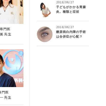
2018/06/27
子どもがかかる胃腸
炎。種類と症状
2018/06/27
専門医
糖尿病白内障の手術
美 先生
は合併症が心配？
専門医
一 先生