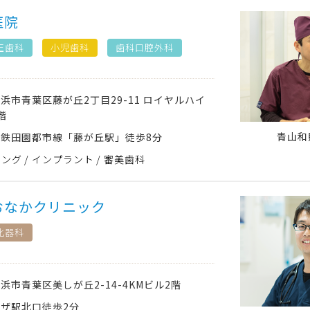
医院
正歯科
小児歯科
歯科口腔外科
横浜市青葉区
藤が丘2丁目29-11 ロイヤルハイ
階
青山和
鉄田園都市線「藤が丘駅」徒歩8分
ニング
インプラント
審美歯科
おなかクリニック
化器科
横浜市青葉区
美しが丘2-14-4KMビル2階
ザ駅北口徒歩2分