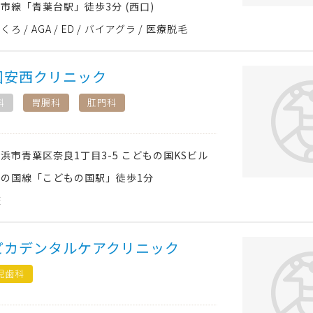
市線「青葉台駅」徒歩3分 (西口)
ほくろ
AGA
ED
バイアグラ
医療脱毛
国安西クリニック
科
胃腸科
肛門科
横浜市青葉区
奈良1丁目3-5 こどもの国KSビル
の国線「こどもの国駅」徒歩1分
査
ピカデンタルケアクリニック
児歯科