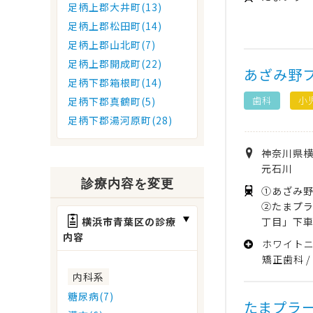
足柄上郡大井町(13)
足柄上郡松田町(14)
足柄上郡山北町(7)
足柄上郡開成町(22)
あざみ野
足柄下郡箱根町(14)
歯科
小
足柄下郡真鶴町(5)
足柄下郡湯河原町(28)
神奈川県
元石川
診療内容を変更
①あざみ野
②たまプ
丁目」下車
横浜市青葉区の診療
内容
ホワイト
矯正歯科
内科系
糖尿病(7)
たまプラ