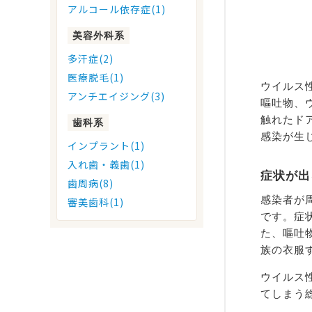
アルコール依存症(1)
美容外科系
多汗症(2)
医療脱毛(1)
ウイルス
アンチエイジング(3)
嘔吐物、
触れたド
歯科系
感染が生
インプラント(1)
入れ歯・義歯(1)
症状が出
歯周病(8)
感染者が
審美歯科(1)
です。症
た、嘔吐
族の衣服
ウイルス
てしまう