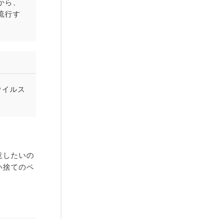
から、
流行す
ウイルス
意したいの
い捨てのペ