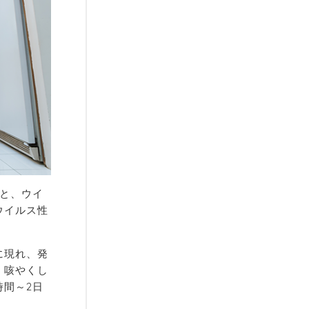
と、ウイ
ウイルス性
に現れ、発
。咳やくし
間～2日