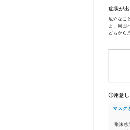
症状が出
厄介なこ
ま、周囲
どもから
①用意し
マスク
飛沫感