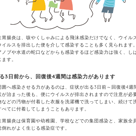
性胃腸炎は、咳やくしゃみによる飛沫感染だけでなく、ウイル
ウイルスを排出した便を介して感染することも多く見られます
アノブや水道の蛇口などからも感染するほど感染力は強く、し
じます。
る3日前から、回復後4週間は感染力があります
周囲へ感染させる力があるのは、症状が出る3日前～回復後4週
状が治まった後も、便にウイルスが排出されますので注意が必
物などの汚物が付着した衣服を洗濯機で洗ってしまい、続けて
すべてに付着してしまうこともあります。
性胃腸炎は保育園や幼稚園、学校などでの集団感染と、家族全
総倒れがよく生じる感染症です。