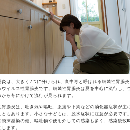
腸炎は、大きく2つに分けられ、食中毒と呼ばれる細菌性胃腸炎
るウイルス性胃腸炎です。細菌性胃腸炎は夏を中心に流行し、
秋から冬にかけて流行が見られます。
性胃腸炎は、吐き気や嘔吐、腹痛や下痢などの消化器症状が主
こともあります。小さな子どもは、脱水症状に注意が必要です
の飛沫感染の他、嘔吐物や便を介しての感染も多く、感染後数時
症します。