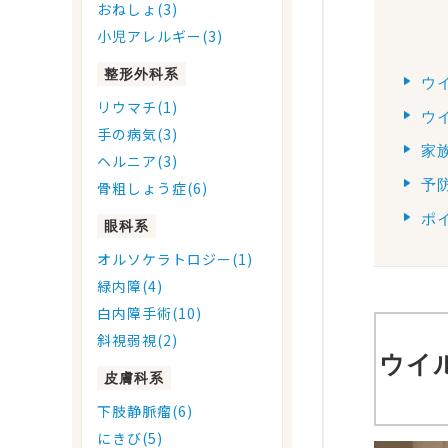
おねしょ(3)
小児アレルギー(3)
整形外科系
ウ
リウマチ(1)
ウ
手の病気(3)
家
ヘルニア(3)
予
骨粗しょう症(6)
ポ
眼科系
オルソケラトロジー(1)
緑内障(4)
白内障手術(10)
斜視弱視(2)
ウイ
皮膚科系
下肢静脈瘤(6)
にきび(5)