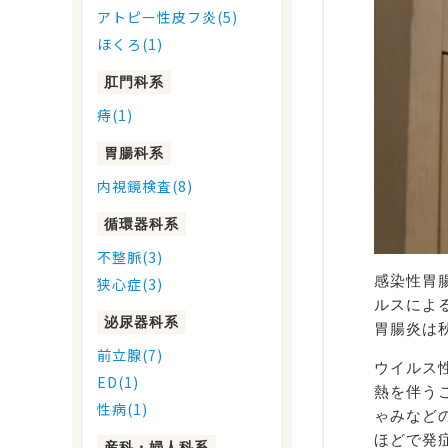
アトピー性皮フ炎(5)
ほくろ(1)
肛門科系
痔(1)
胃腸科系
内視鏡検査(8)
循環器科系
不整脈(3)
感染性胃
狭心症(3)
ルスによ
泌尿器科系
胃腸炎は
前立腺(7)
ウイルス
ED(1)
熱を伴う
性病(1)
ゃみなど
ほどで発
産科・婦人科系