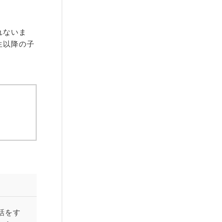
れないま
生以降の子
話をす