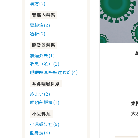
漢方(2)
腎臓内科系
腎臓病(3)
透析(2)
呼吸器科系
禁煙外来(1)
喘息（咳）(1)
睡眠時無呼吸症候群(4)
耳鼻咽喉科系
めまい(2)
頭頸部腫瘍(1)
集
大
小児科系
小児感染症(6)
低身長(4)