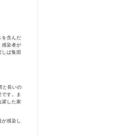
スを含んだ
。感染者が
ばしば集団
間と長いの
要です。ま
洗濯した家
員が感染し