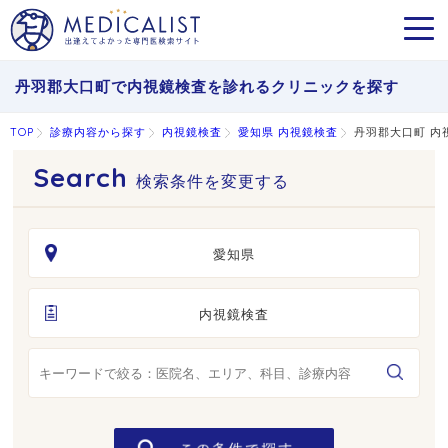
MEN
丹羽郡大口町で内視鏡検査を診れるクリニックを探す
TOP
診療内容から探す
内視鏡検査
愛知県 内視鏡検査
丹羽郡大口町 内
検索条件を変更する
愛知県
内視鏡検査