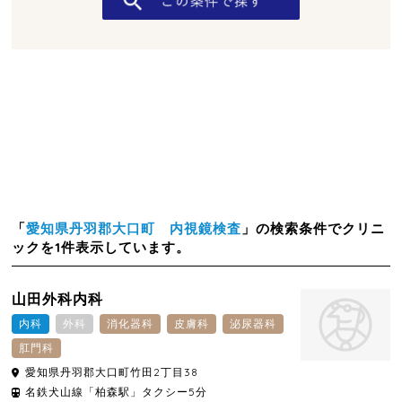
「
愛知県丹羽郡大口町 内視鏡検査
」の検索条件でクリニ
ックを1件表示しています。
山田外科内科
内科
外科
消化器科
皮膚科
泌尿器科
肛門科
愛知県
丹羽郡大口町
竹田2丁目38
名鉄犬山線「柏森駅」タクシー5分