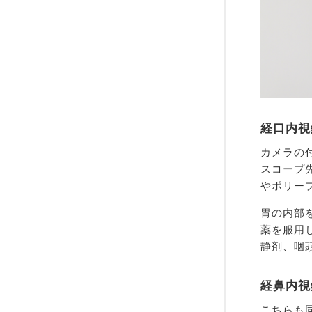
経口内視
カメラの
スコープ
やポリー
胃の内部
薬を服用
静剤、咽
経鼻内視
こちらも