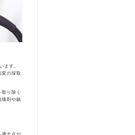
行います。
病変の採取
を取り除く
鎮痛剤や鎮
へ通す点が