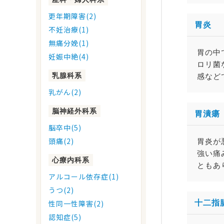
更年期障害(2)
胃炎
不妊治療(1)
無痛分娩(1)
胃の中
妊娠中絶(4)
ロリ菌
乳腺科系
感など
乳がん(2)
脳神経外科系
胃潰瘍
脳卒中(5)
頭痛(2)
胃炎が
強い痛
心療内科系
ともあ
アルコール依存症(1)
うつ(2)
十二指
性同一性障害(2)
認知症(5)