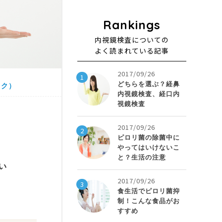
内視鏡検査についての
よく読まれている記事
2017/09/26
1
どちらを選ぶ？経鼻
ック）
内視鏡検査、経口内
視鏡検査
2017/09/26
2
ピロリ菌の除菌中に
やってはいけないこ
と？生活の注意
い
2017/09/26
3
食生活でピロリ菌抑
制！こんな食品がお
すすめ