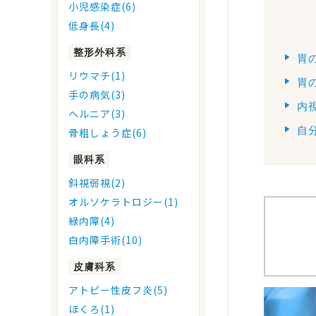
小児感染症(6)
低身長(4)
整形外科系
胃
リウマチ(1)
胃
手の病気(3)
内
ヘルニア(3)
自
骨粗しょう症(6)
眼科系
斜視弱視(2)
オルソケラトロジー(1)
緑内障(4)
白内障手術(10)
皮膚科系
アトピー性皮フ炎(5)
ほくろ(1)