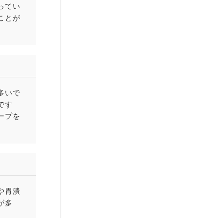
ってい
ことが
多いで
です
ープを
や胃潰
が多