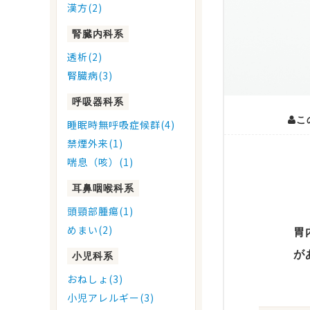
漢方(2)
腎臓内科系
透析(2)
腎臓病(3)
呼吸器科系
こ
睡眠時無呼吸症候群(4)
禁煙外来(1)
喘息（咳）(1)
耳鼻咽喉科系
頭頸部腫瘍(1)
めまい(2)
胃
が
小児科系
おねしょ(3)
小児アレルギー(3)