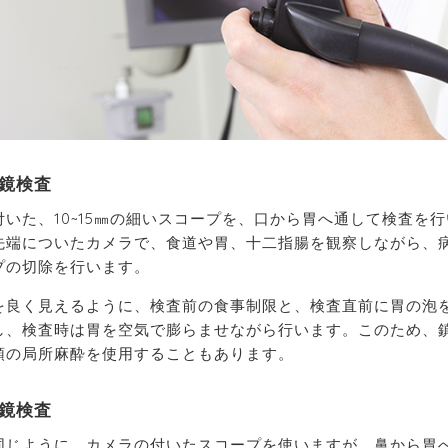
鏡検査
付いた、10~15㎜の細いスコープを、口から胃へ通して検査を
先端についたカメラで、食道や胃、十二指腸を観察しながら、
プの切除を行います。
を良く見えるように、検査前の食事制限と、検査直前に胃の泡
し、検査時は胃を空気で膨らませながら行います。このため、
頭の局所麻酔を使用することもあります。
鏡検査
同じように、カメラの付いたスコープを使いますが、鼻から胃