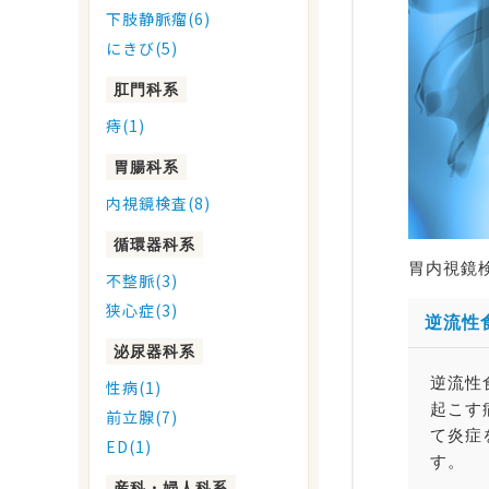
下肢静脈瘤(6)
にきび(5)
肛門科系
痔(1)
胃腸科系
内視鏡検査(8)
循環器科系
胃内視鏡
不整脈(3)
狭心症(3)
逆流性
泌尿器科系
逆流性
性病(1)
起こす
前立腺(7)
て炎症
ED(1)
す。
産科・婦人科系