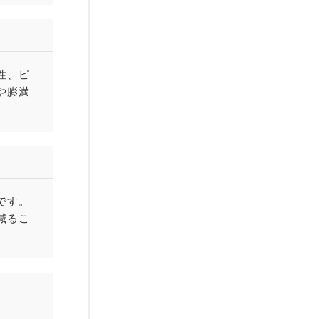
性、ピ
や膨満
です。
減るこ