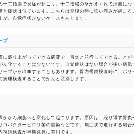
の十二指腸で炎症が起こり、十二指腸の壁がえぐれて潰瘍にな
瘍と症状は似ています。こちらは空腹の時に強い痛みが起こる
すが、自覚症状がないケースもあります。
ープ
膜に盛り上がってできる病変で、胃炎と並行してできることが
がん化することは少ないです。自覚症状はない場合が多い病気
リープから出血することもあります。胃内視鏡検査時に、ポリ
て病理検査することでがんと区別します。
膜ががん細胞へと変化して起こります。原因は、繰り返す胃炎
リコバクターピロリ菌の感染などです。無症状で進行する場合
内視鏡検査が早期発見に有用です。