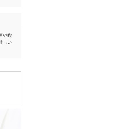
酒や喫
難しい