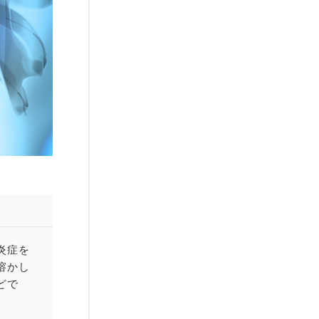
炎症を
溶かし
どで