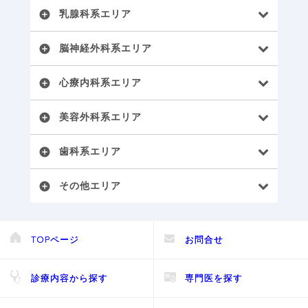
乳腺科系エリア
add_circle
脳神経外科系エリア
add_circle
心療内科系エリア
add_circle
美容外科系エリア
add_circle
歯科系エリア
add_circle
その他エリア
add_circle
TOPページ
お問合せ
診療内容から探す
専門医を探す