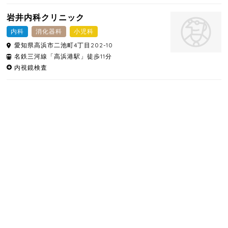
岩井内科クリニック
内科
消化器科
小児科
愛知県
高浜市
二池町4丁目202-10
名鉄三河線「高浜港駅」徒歩11分
内視鏡検査