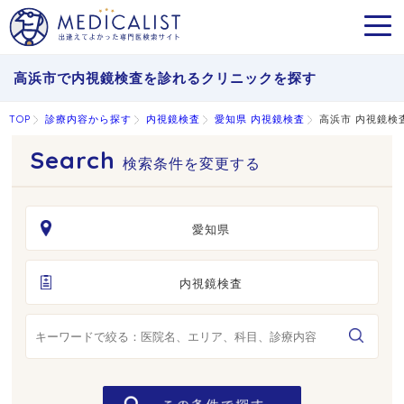
MEN
高浜市で内視鏡検査を診れるクリニックを探す
TOP
診療内容から探す
内視鏡検査
愛知県 内視鏡検査
高浜市 内視鏡検
検索条件を変更する
愛知県
内視鏡検査