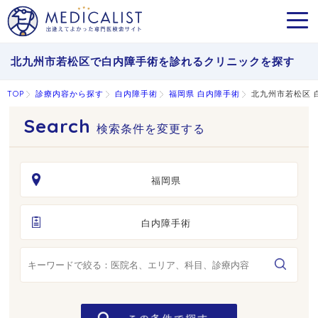
MEN
北九州市若松区で白内障手術を診れるクリニックを探す
TOP
診療内容から探す
白内障手術
福岡県 白内障手術
北九州市若松区 
検索条件を変更する
福岡県
白内障手術