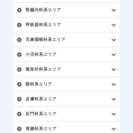
腎臓内科系エリア
add_circle
呼吸器科系エリア
add_circle
耳鼻咽喉科系エリア
add_circle
小児科系エリア
add_circle
整形外科系エリア
add_circle
眼科系エリア
add_circle
皮膚科系エリア
add_circle
肛門科系エリア
add_circle
胃腸科系エリア
add_circle