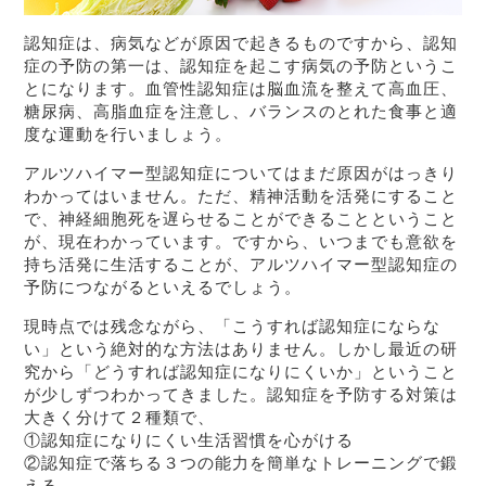
認知症は、病気などが原因で起きるものですから、認知
症の予防の第一は、認知症を起こす病気の予防というこ
とになります。血管性認知症は脳血流を整えて高血圧、
糖尿病、高脂血症を注意し、バランスのとれた食事と適
度な運動を行いましょう。
アルツハイマー型認知症についてはまだ原因がはっきり
わかってはいません。ただ、精神活動を活発にすること
で、神経細胞死を遅らせることができることということ
が、現在わかっています。ですから、いつまでも意欲を
持ち活発に生活することが、アルツハイマー型認知症の
予防につながるといえるでしょう。
現時点では残念ながら、「こうすれば認知症にならな
い」という絶対的な方法はありません。しかし最近の研
究から「どうすれば認知症になりにくいか」ということ
が少しずつわかってきました。認知症を予防する対策は
大きく分けて２種類で、
①認知症になりにくい生活習慣を心がける
②認知症で落ちる３つの能力を簡単なトレーニングで鍛
える