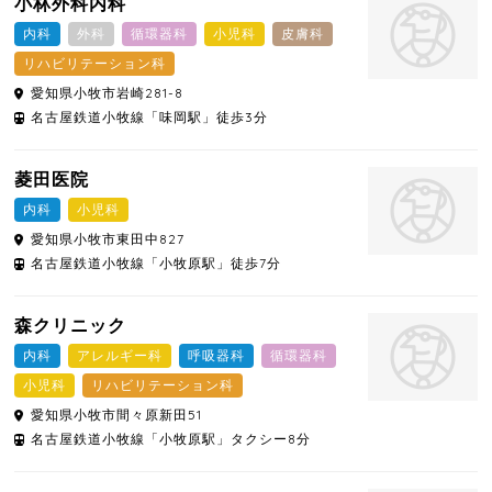
小林外科内科
内科
外科
循環器科
小児科
皮膚科
リハビリテーション科
愛知県
小牧市
岩崎281-8
名古屋鉄道小牧線「味岡駅」徒歩3分
菱田医院
内科
小児科
愛知県
小牧市
東田中827
名古屋鉄道小牧線「小牧原駅」徒歩7分
森クリニック
内科
アレルギー科
呼吸器科
循環器科
小児科
リハビリテーション科
愛知県
小牧市
間々原新田51
名古屋鉄道小牧線「小牧原駅」タクシー8分