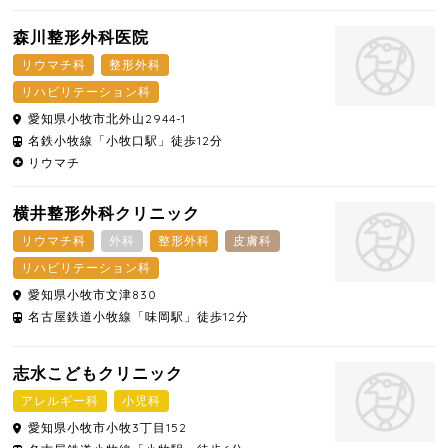
森川整形外科医院
リウマチ科
整形外科
リハビリテーション科
愛知県
小牧市
北外山2944-1
名鉄小牧線「小牧口駅」徒歩12分
リウマチ
横井整形外科クリニック
リウマチ科
外科
整形外科
皮膚科
リハビリテーション科
愛知県
小牧市
文津830
名古屋鉄道小牧線「味岡駅」徒歩12分
志水こどもクリニック
アレルギー科
小児科
愛知県
小牧市
小牧3丁目152