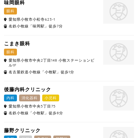
味岡眼科
眼科
愛知県
小牧市
小松寺623-1
名鉄小牧線「味岡駅」徒歩7分
こまき眼科
眼科
愛知県
小牧市
中央2丁目148 小牧ステーションビ
ル1F
名古屋鉄道小牧線「小牧駅」徒歩1分
後藤内科クリニック
内科
消化器科
小児科
愛知県
小牧市
中央5丁目75
名鉄小牧線「小牧駅」徒歩8分
藤野クリニック