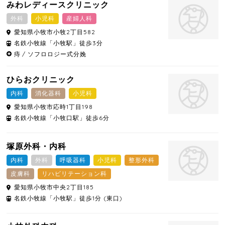
みわレディースクリニック
外科
小児科
産婦人科
愛知県
小牧市
小牧2丁目582
名鉄小牧線「小牧駅」徒歩3分
痔
ソフロロジー式分娩
ひらおクリニック
内科
消化器科
小児科
愛知県
小牧市
応時1丁目198
名鉄小牧線「小牧口駅」徒歩6分
塚原外科・内科
内科
外科
呼吸器科
小児科
整形外科
皮膚科
リハビリテーション科
愛知県
小牧市
中央2丁目185
名鉄小牧線「小牧駅」徒歩1分 (東口)