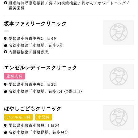
睡眠時無呼吸症候群
痔
内視鏡検査
乳がん
ホワイトニング
審美歯科
坂本ファミリークリニック
愛知県
小牧市
中央2丁目69
名鉄小牧線「小牧駅」徒歩5分
内視鏡検査
肝臓疾患
エンゼルレディースクリニック
産婦人科
愛知県
小牧市
中央2丁目22
名鉄小牧線「小牧駅」徒歩7分 (2番出口)
はやしこどもクリニック
アレルギー科
小児科
愛知県
小牧市
小牧原4丁目34
名鉄小牧線「小牧原駅」徒歩14分