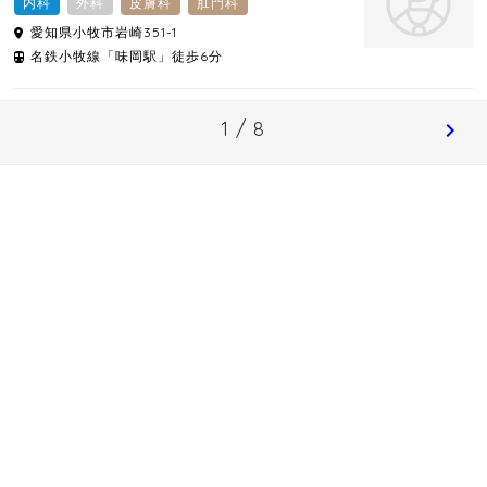
内科
外科
皮膚科
肛門科
愛知県
小牧市
岩崎351-1
名鉄小牧線「味岡駅」徒歩6分
1 / 8
chevron_right