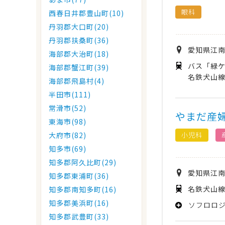
眼科
西春日井郡豊山町(10)
丹羽郡大口町(20)
丹羽郡扶桑町(36)
愛知県
江
海部郡大治町(18)
バス「緑ケ
海部郡蟹江町(39)
名鉄犬山線
海部郡飛島村(4)
半田市(111)
常滑市(52)
やまだ産
東海市(98)
小児科
大府市(82)
知多市(69)
知多郡阿久比町(29)
愛知県
江
知多郡東浦町(36)
名鉄犬山線
知多郡南知多町(16)
知多郡美浜町(16)
ソフロロ
知多郡武豊町(33)