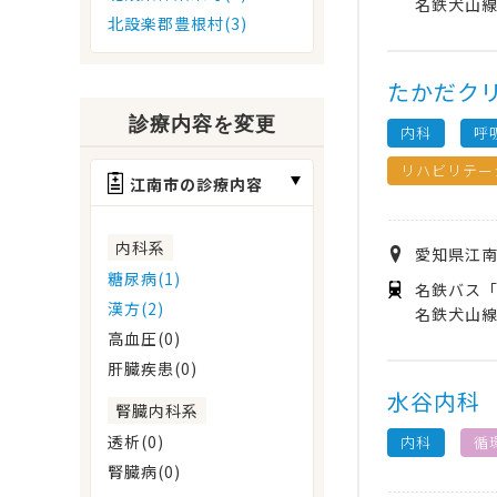
名鉄犬山線
北設楽郡豊根村(3)
たかだク
診療内容を変更
内科
呼
リハビリテー
江南市の診療内容
内科系
愛知県
江
糖尿病(1)
名鉄バス「
漢方(2)
名鉄犬山線
高血圧(0)
肝臓疾患(0)
水谷内科
腎臓内科系
透析(0)
内科
循
腎臓病(0)