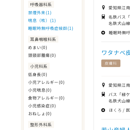
呼吸器科系
愛知県
江
禁煙外来(1)
名鉄バス「
喘息（咳）(1)
名鉄犬山線
睡眠時無呼吸症候群(1)
睡眠時無
耳鼻咽喉科系
めまい(0)
ワタナベ
頭頸部腫瘍(0)
皮膚科
小児科系
低身長(0)
小児アレルギー(0)
愛知県
江
小児喘息(0)
バス「緑ケ
食物アレルギー(0)
名鉄犬山線
小児感染症(0)
ほくろ
おねしょ(0)
整形外科系
若山産婦