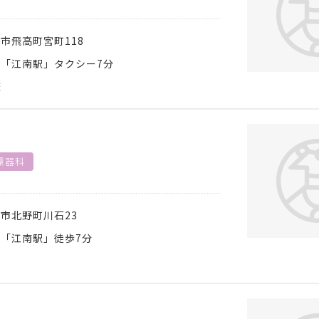
南市
飛高町宮町118
「江南駅」タクシー7分
査
環器科
南市
北野町川石23
「江南駅」徒歩7分