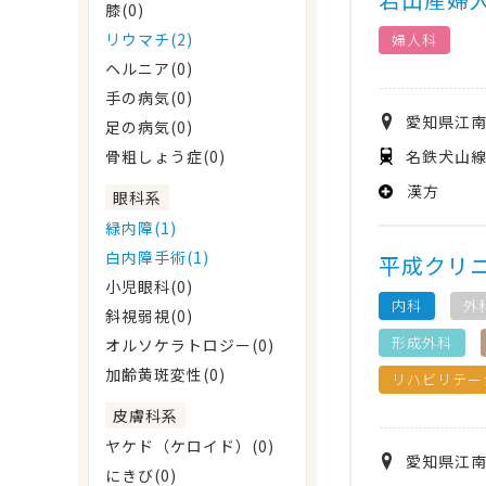
膝(0)
リウマチ(2)
婦人科
ヘルニア(0)
手の病気(0)
愛知県
江
足の病気(0)
名鉄犬山線
骨粗しょう症(0)
漢方
眼科系
緑内障(1)
白内障手術(1)
平成クリ
小児眼科(0)
内科
外
斜視弱視(0)
形成外科
オルソケラトロジー(0)
加齢黄斑変性(0)
リハビリテー
皮膚科系
ヤケド（ケロイド）(0)
愛知県
江
にきび(0)