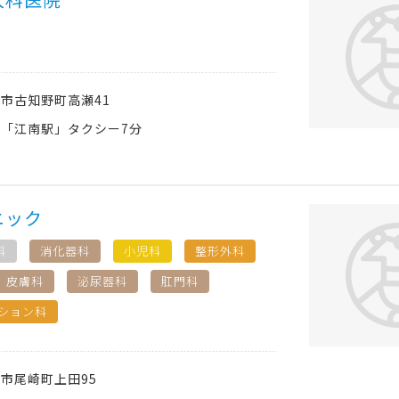
南市
古知野町高瀬41
「江南駅」タクシー7分
ニック
科
消化器科
小児科
整形外科
皮膚科
泌尿器科
肛門科
ション科
南市
尾崎町上田95