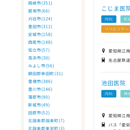
岡崎市(351)
こじま医
碧南市(66)
刈谷市(124)
内科
形
豊田市(312)
リハビリテー
安城市(158)
西尾市(148)
知立市(57)
愛知県
江
高浜市(30)
名古屋鉄道
みよし市(56)
額田郡幸田町(31)
豊橋市(386)
池田医院
豊川市(146)
内科
神
蒲郡市(90)
新城市(49)
田原市(52)
愛知県
江
北設楽郡設楽町(7)
バス「愛栄
北設楽郡東栄町(3)