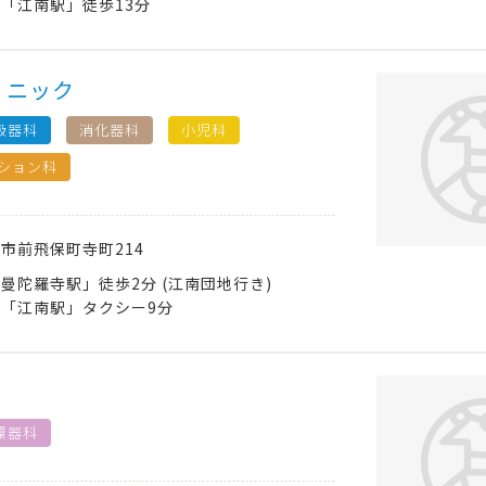
「江南駅」徒歩13分
リニック
吸器科
消化器科
小児科
ション科
南市
前飛保町寺町214
曼陀羅寺駅」徒歩2分 (江南団地行き)
「江南駅」タクシー9分
環器科