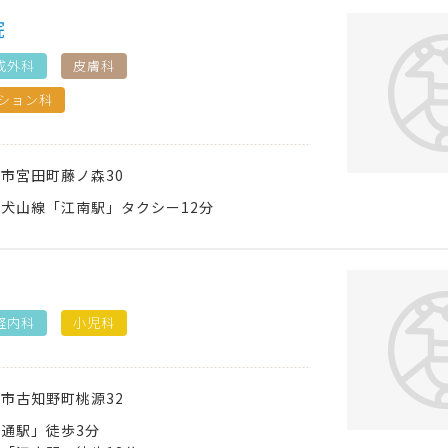
院
成外科
皮膚科
ション科
南市
宮田町藤ノ森30
犬山線「江南駅」タクシー12分
経内科
小児科
南市
古知野町桃源32
通駅」徒歩3分