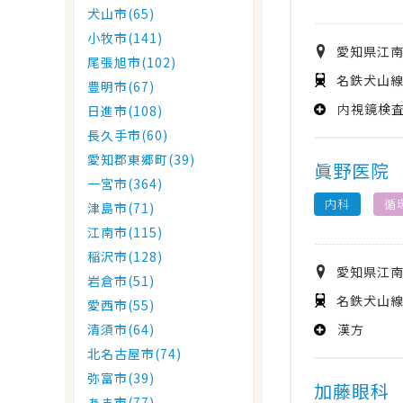
犬山市(65)
小牧市(141)
愛知県
江
尾張旭市(102)
名鉄犬山線
豊明市(67)
内視鏡検
日進市(108)
長久手市(60)
愛知郡東郷町(39)
眞野医院
一宮市(364)
内科
循
津島市(71)
江南市(115)
稲沢市(128)
愛知県
江
岩倉市(51)
名鉄犬山線
愛西市(55)
漢方
清須市(64)
北名古屋市(74)
弥富市(39)
加藤眼科
あま市(77)