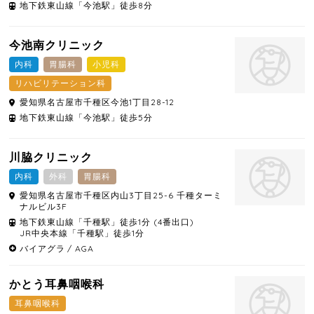
地下鉄東山線「今池駅」徒歩8分
今池南クリニック
内科
胃腸科
小児科
リハビリテーション科
愛知県
名古屋市千種区
今池1丁目28-12
地下鉄東山線「今池駅」徒歩5分
川脇クリニック
内科
外科
胃腸科
愛知県
名古屋市千種区
内山3丁目25-6 千種ターミ
ナルビル3F
地下鉄東山線「千種駅」徒歩1分 (4番出口)
JR中央本線「千種駅」徒歩1分
バイアグラ
AGA
かとう耳鼻咽喉科
耳鼻咽喉科