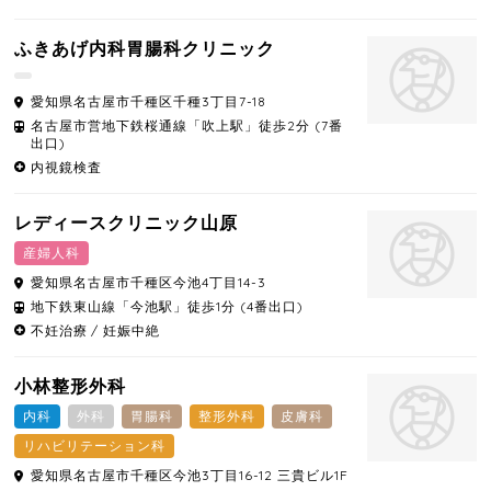
ふきあげ内科胃腸科クリニック
愛知県
名古屋市千種区
千種3丁目7-18
名古屋市営地下鉄桜通線「吹上駅」徒歩2分 (7番
出口)
内視鏡検査
レディースクリニック山原
産婦人科
愛知県
名古屋市千種区
今池4丁目14-3
地下鉄東山線「今池駅」徒歩1分 (4番出口)
不妊治療
妊娠中絶
小林整形外科
内科
外科
胃腸科
整形外科
皮膚科
リハビリテーション科
愛知県
名古屋市千種区
今池3丁目16-12 三貴ビル1F