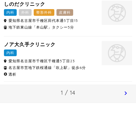
しのだクリニック
内科
外科
整形外科
皮膚科
愛知県
名古屋市千種区
田代本通5丁目15
地下鉄東山線「本山駅」タクシー5分
ノア大久手クリニック
内科
愛知県
名古屋市千種区
千種通5丁目23
名古屋市営地下鉄桜通線「吹上駅」徒歩6分
透析
1 / 14
chevron_right