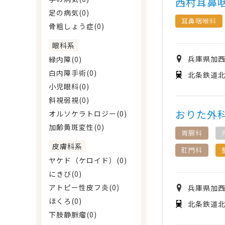
西村耳鼻
足の病気(0)
耳鼻咽喉科
骨粗しょう症(0)
眼科系
兵庫県
加
緑内障(0)
白内障手術(0)
北条鉄道北
小児眼科(0)
斜視弱視(0)
おりた外
オルソケラトロジー(0)
加齢黄斑変性(0)
胃腸科
皮膚科系
肛門科
ヤケド（ケロイド）(0)
にきび(0)
アトピー性皮フ炎(0)
兵庫県
加
ほくろ(0)
北条鉄道北
下肢静脈瘤(0)