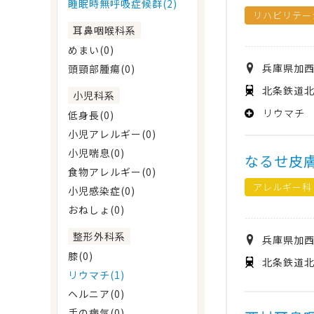
睡眠時無呼吸症候群(2)
リハビリテー
耳鼻咽喉科系
めまい(0)
兵庫県
加
頭頸部腫瘍(0)
北条鉄道北
小児科系
リウマチ
低身長(0)
小児アレルギー(0)
小児喘息(0)
なるせ皮
食物アレルギー(0)
アレルギー科
小児感染症(0)
おねしょ(0)
整形外科系
兵庫県
加
膝(0)
北条鉄道北
リウマチ(1)
ヘルニア(0)
手の病気(0)