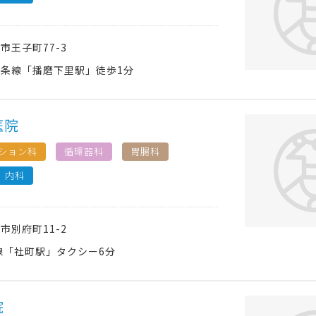
西市
王子町77-3
条線「播磨下里駅」徒歩1分
医院
ション科
循環器科
胃腸科
内科
西市
別府町11-2
線「社町駅」タクシー6分
院