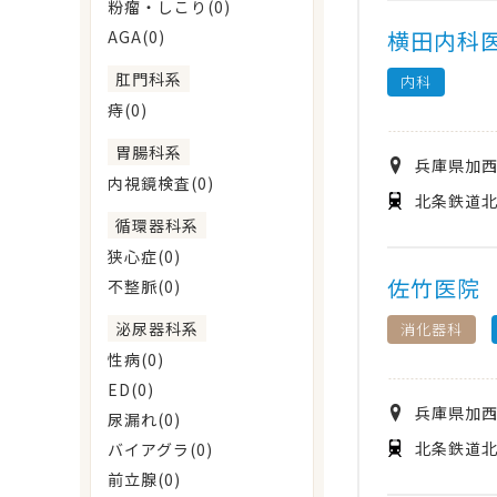
粉瘤・しこり(0)
横田内科
AGA(0)
肛門科系
内科
痔(0)
胃腸科系
兵庫県
加
内視鏡検査(0)
北条鉄道北
循環器科系
狭心症(0)
佐竹医院
不整脈(0)
泌尿器科系
消化器科
性病(0)
ED(0)
兵庫県
加
尿漏れ(0)
北条鉄道北
バイアグラ(0)
前立腺(0)