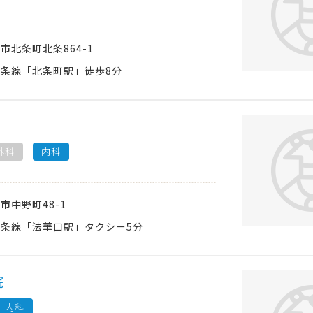
西市
北条町北条864-1
条線「北条町駅」徒歩8分
外科
内科
西市
中野町48-1
条線「法華口駅」タクシー5分
院
内科