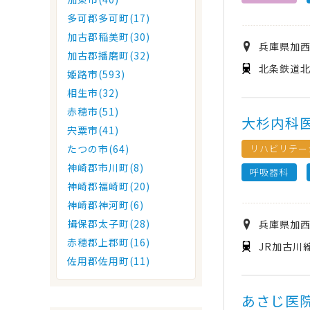
多可郡多可町(17)
加古郡稲美町(30)
兵庫県
加
加古郡播磨町(32)
北条鉄道北
姫路市(593)
相生市(32)
赤穂市(51)
大杉内科
宍粟市(41)
リハビリテー
たつの市(64)
神崎郡市川町(8)
呼吸器科
神崎郡福崎町(20)
神崎郡神河町(6)
揖保郡太子町(28)
兵庫県
加
赤穂郡上郡町(16)
JR加古川
佐用郡佐用町(11)
あさじ医