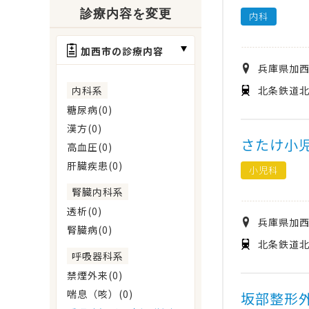
診療内容を変更
内科
加西市の診療内容
兵庫県
加
北条鉄道北
内科系
糖尿病(0)
漢方(0)
さたけ小
高血圧(0)
肝臓疾患(0)
小児科
腎臓内科系
透析(0)
兵庫県
加
腎臓病(0)
北条鉄道北
呼吸器科系
禁煙外来(0)
喘息（咳）(0)
坂部整形