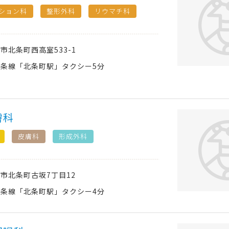
ション科
整形外科
リウマチ科
西市
北条町西高室533-1
条線「北条町駅」タクシー5分
膚科
皮膚科
形成外科
西市
北条町古坂7丁目12
条線「北条町駅」タクシー4分