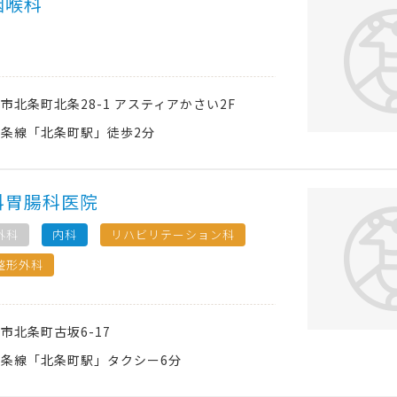
咽喉科
西市
北条町北条28-1 アスティアかさい2F
条線「北条町駅」徒歩2分
科胃腸科医院
外科
内科
リハビリテーション科
整形外科
西市
北条町古坂6-17
条線「北条町駅」タクシー6分