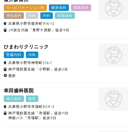
リハビリテーション科
糖尿病科
循環器科
消化器科
外科
内科
放射線科
兵庫県
小野市
復井町916-12
JR加古川線「青野ケ原駅」徒歩9分
ひまわりクリニック
腎臓内科
内科
兵庫県
小野市
神明町216-1
神戸電鉄粟生線「小野駅」徒歩2分
透析
幸田歯科医院
矯正歯科
歯科
兵庫県
小野市
市場町809-3
神戸電鉄粟生線「市場駅」徒歩11分
神姫バス「市場駅」徒歩3分