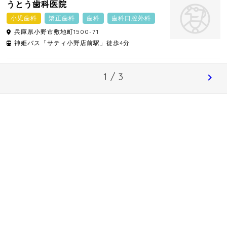
うとう歯科医院
小児歯科
矯正歯科
歯科
歯科口腔外科
兵庫県
小野市
敷地町1500-71
神姫バス「サティ小野店前駅」徒歩4分
1 / 3
chevron_right