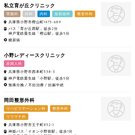
私立育が丘クリニック
胃腸科
外科
内科
放射線科
整形外科
兵庫県
小野市
樫山町1475-689
バス「育が丘西駅」徒歩2分
神戸電鉄粟生線「樫山駅」徒歩5分
糖尿病
小野レディースクリニック
産婦人科
兵庫県
小野市
西本町538-3
神戸電鉄栗生線「小野駅」徒歩5分
無痛分娩
不妊治療
妊娠中絶
岡田整形外科
リハビリテーション科
整形外科
リウマチ科
兵庫県
小野市
王子町852-1
神姫バス「イオン小野前駅」徒歩1分