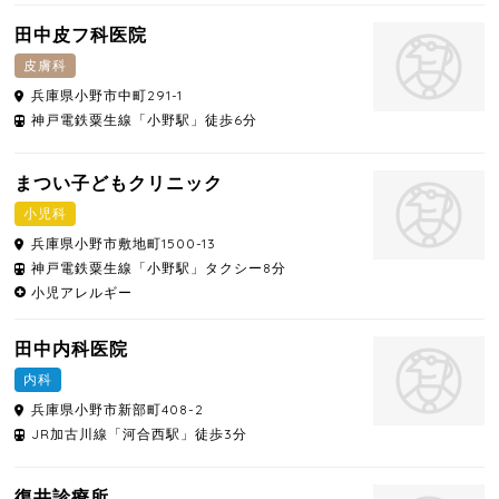
田中皮フ科医院
皮膚科
兵庫県
小野市
中町291-1
神戸電鉄粟生線「小野駅」徒歩6分
まつい子どもクリニック
小児科
兵庫県
小野市
敷地町1500-13
神戸電鉄粟生線「小野駅」タクシー8分
小児アレルギー
田中内科医院
内科
兵庫県
小野市
新部町408-2
JR加古川線「河合西駅」徒歩3分
復井診療所