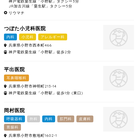
神戸電鉄粟生線「小野駅」タクシー3分
JR加古川線「粟生駅」タクシー5分
リウマチ
つぼた小児科医院
内科
小児科
アレルギー科
兵庫県
小野市
西本町466
神戸電鉄粟生線「小野駅」徒歩2分
平出医院
耳鼻咽喉科
兵庫県
小野市
神明町213-14
神戸電鉄粟生線「小野駅」徒歩1分 (東口)
岡村医院
呼吸器科
外科
内科
肛門科
皮膚科
胃腸科
兵庫県
小野市
敷地町1602-1