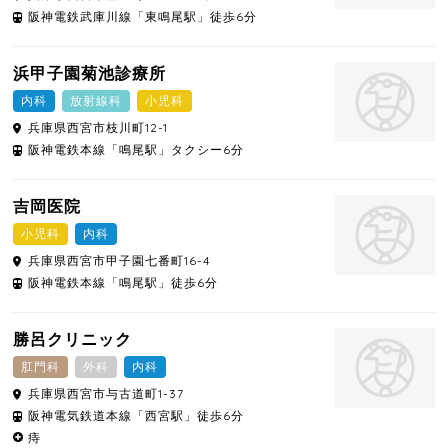
阪神電鉄武庫川線「東鳴尾駅」徒歩6分
浜甲子園菊池診療所
内科
放射線科
小児科
兵庫県
西宮市
枝川町12-1
阪神電鉄本線「鳴尾駅」タクシー6分
吉岡医院
小児科
内科
兵庫県
西宮市
甲子園七番町16-4
阪神電鉄本線「鳴尾駅」徒歩6分
勝呂クリニック
肛門科
外科
内科
兵庫県
西宮市
与古道町1-37
阪神電気鉄道本線「西宮駅」徒歩6分
痔