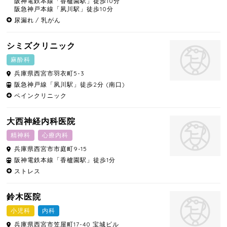
阪神電鉄本線「香櫨園駅」徒歩10分
阪急神戸本線「夙川駅」徒歩10分
尿漏れ
乳がん
シミズクリニック
麻酔科
兵庫県
西宮市
羽衣町5-3
阪急神戸線「夙川駅」徒歩2分 (南口)
ペインクリニック
大西神経内科医院
精神科
心療内科
兵庫県
西宮市
市庭町9-15
阪神電鉄本線「香櫨園駅」徒歩1分
ストレス
鈴木医院
小児科
内科
兵庫県
西宮市
笠屋町17-40 宝城ビル