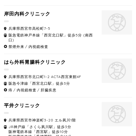
岸田内科クリニック
兵庫県
西宮市
高松町7-5
阪急電鉄神戸本線「西宮北口駅」徒歩5分 (南西
口)
禁煙外来
内視鏡検査
はら外科胃腸科クリニック
兵庫県
西宮市
北口町1-2 ACTA西宮東館4F
阪急今津線「西宮北口駅」徒歩3分
痔
内視鏡検査
肝臓疾患
平井クリニック
兵庫県
西宮市
神楽町3-20 エル夙川1階
JR神戸線「さくら夙川駅」徒歩3分
阪神電鉄本線「西宮駅」徒歩10分