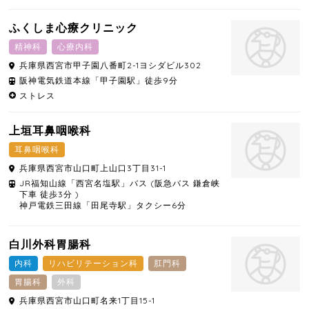
ふくしま心療クリニック
精神科
心療内科
兵庫県
西宮市
甲子園八番町2-1ヨシダビル302
阪神電気鉄道本線「甲子園駅」徒歩9分
ストレス
上垣耳鼻咽喉科
耳鼻咽喉科
兵庫県
西宮市
山口町上山口3丁目31-1
JR福知山線「西宮名塩駅」バス (阪急バス 鎌倉峡
下車 徒歩3分 )
神戸電鉄三田線「田尾寺駅」タクシー6分
白川外科胃腸科
内科
リハビリテーション科
肛門科
胃腸科
外科
兵庫県
西宮市
山口町名来1丁目15-1