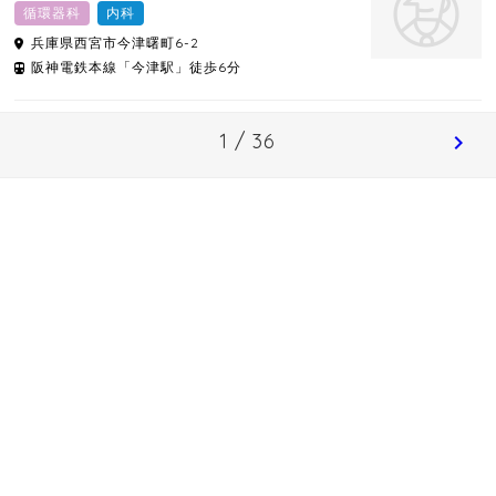
循環器科
内科
兵庫県
西宮市
今津曙町6-2
阪神電鉄本線「今津駅」徒歩6分
1 / 36
chevron_right