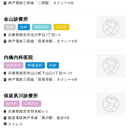
神戸電鉄三田線「二郎駅」タクシー6分
金山診療所
外科
内科
放射線科
小児科
兵庫県
西宮市
北六甲台2丁目1-8
神戸電鉄三田線「田尾寺駅」タクシー8分
内橋内科医院
循環器科
呼吸器科
内科
兵庫県
西宮市
山口町下山口4丁目14-25
神戸電鉄三田線「田尾寺駅」タクシー6分
保坂夙川診療所
精神科
心療内科
兵庫県
西宮市
羽衣町6-3
阪急電鉄神戸本線「夙川駅」徒歩4分
ストレス