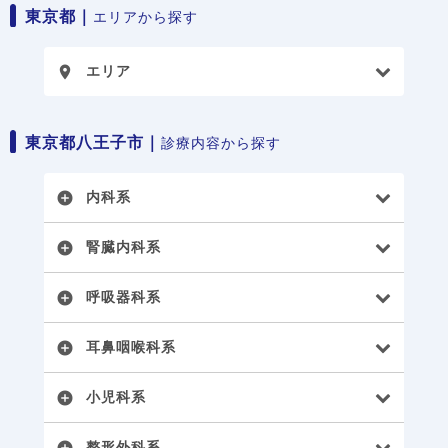
東京都｜
エリアから探す
エリア
place
東京都八王子市｜
診療内容から探す
内科系
add_circle
腎臓内科系
add_circle
呼吸器科系
add_circle
耳鼻咽喉科系
add_circle
小児科系
add_circle
整形外科系