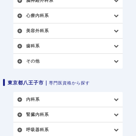
脳神経外科系
add_circle
心療内科系
add_circle
美容外科系
add_circle
歯科系
add_circle
その他
add_circle
東京都八王子市｜
専門医資格から探す
内科系
add_circle
腎臓内科系
add_circle
呼吸器科系
add_circle