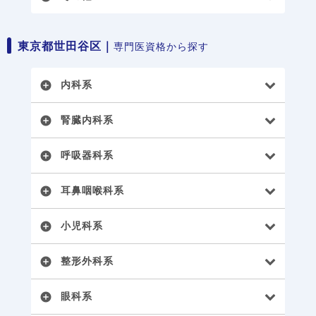
東京都世田谷区｜
専門医資格から探す
内科系
add_circle
腎臓内科系
add_circle
呼吸器科系
add_circle
耳鼻咽喉科系
add_circle
小児科系
add_circle
整形外科系
add_circle
眼科系
add_circle