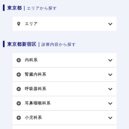
東京都｜
エリアから探す
エリア
place
東京都新宿区｜
診療内容から探す
内科系
add_circle
腎臓内科系
add_circle
呼吸器科系
add_circle
耳鼻咽喉科系
add_circle
小児科系
add_circle