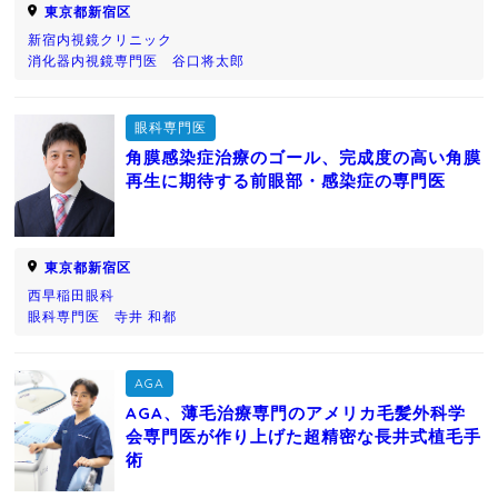
東京都新宿区
新宿内視鏡クリニック
消化器内視鏡専門医 谷口将太郎
眼科専門医
角膜感染症治療のゴール、完成度の高い角膜
再生に期待する前眼部・感染症の専門医
東京都新宿区
西早稲田眼科
眼科専門医 寺井 和都
AGA
AGA、薄毛治療専門のアメリカ毛髪外科学
会専門医が作り上げた超精密な長井式植毛手
術