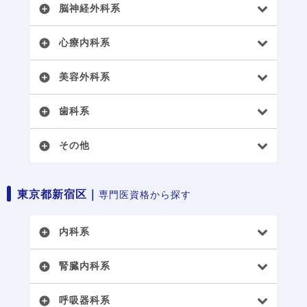
脳神経外科系
add_circle
心療内科系
add_circle
美容外科系
add_circle
歯科系
add_circle
その他
add_circle
東京都新宿区｜
専門医資格から探す
内科系
add_circle
腎臓内科系
add_circle
呼吸器科系
add_circle