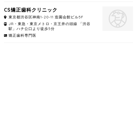
CS矯正歯科クリニック
東京都
渋谷区
神南1-20-11 造園会館ビル5F
JR・東急・東京メトロ・京王井の頭線 「渋谷
駅」ハチ公口より徒歩5分
矯正歯科専門医