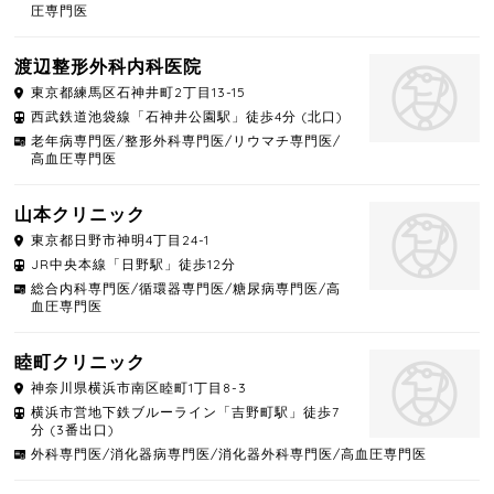
圧専門医
渡辺整形外科内科医院
東京都
練馬区
石神井町2丁目13-15
西武鉄道池袋線「石神井公園駅」徒歩4分 (北口)
老年病専門医/整形外科専門医/リウマチ専門医/
高血圧専門医
山本クリニック
東京都
日野市
神明4丁目24-1
JR中央本線「日野駅」徒歩12分
総合内科専門医/循環器専門医/糖尿病専門医/高
血圧専門医
睦町クリニック
神奈川県
横浜市南区
睦町1丁目8-3
横浜市営地下鉄ブルーライン「吉野町駅」徒歩7
分 (3番出口)
外科専門医/消化器病専門医/消化器外科専門医/高血圧専門医