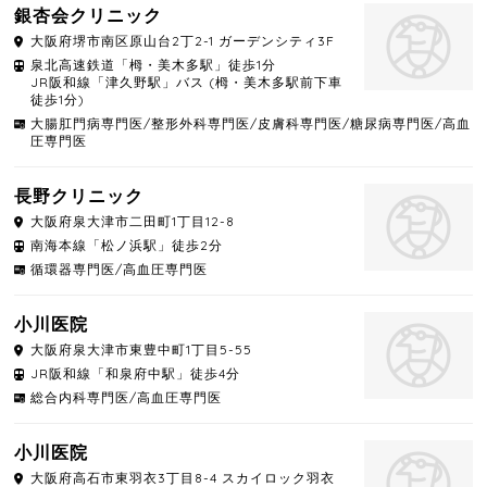
銀杏会クリニック
大阪府
堺市南区
原山台2丁2-1 ガーデンシティ3F
泉北高速鉄道「栂・美木多駅」徒歩1分
JR阪和線「津久野駅」バス (栂・美木多駅前下車
徒歩1分)
大腸肛門病専門医/整形外科専門医/皮膚科専門医/糖尿病専門医/高血
圧専門医
長野クリニック
大阪府
泉大津市
二田町1丁目12-8
南海本線「松ノ浜駅」徒歩2分
循環器専門医/高血圧専門医
小川医院
大阪府
泉大津市
東豊中町1丁目5-55
JR阪和線「和泉府中駅」徒歩4分
総合内科専門医/高血圧専門医
小川医院
大阪府
高石市
東羽衣3丁目8-4 スカイロック羽衣