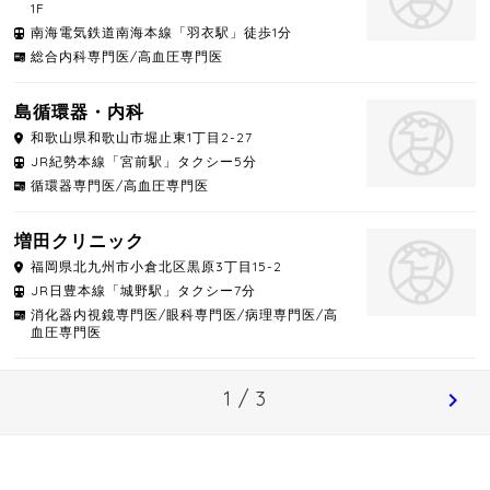
1F
南海電気鉄道南海本線「羽衣駅」徒歩1分
総合内科専門医/高血圧専門医
島循環器・内科
和歌山県
和歌山市
堀止東1丁目2-27
JR紀勢本線「宮前駅」タクシー5分
循環器専門医/高血圧専門医
増田クリニック
福岡県
北九州市小倉北区
黒原3丁目15-2
JR日豊本線「城野駅」タクシー7分
消化器内視鏡専門医/眼科専門医/病理専門医/高
血圧専門医
1 / 3
chevron_right