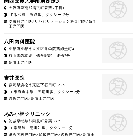
関西医療大学附属診療所
大阪府
泉南郡熊取町
若葉2丁目11-1
JR阪和線「熊取駅」タクシー12分
皮膚科専門医/リハビリテーション科専門医/高血
圧専門医
八田内科医院
京都府
京都市左京区
修学院薬師堂町4
叡山電鉄本線「修学院駅」徒歩7分
高血圧専門医
吉井医院
静岡県
浜松市東区
下石田町1299-1
JR東海道本線「天竜川駅」タクシー9分
透析専門医/高血圧専門医
あみ小林クリニック
茨城県
稲敷郡阿見町
若栗1765-1
JR常磐線「荒川沖駅」タクシー17分
総合内科専門医/腎臓専門医/透析専門医/高血圧