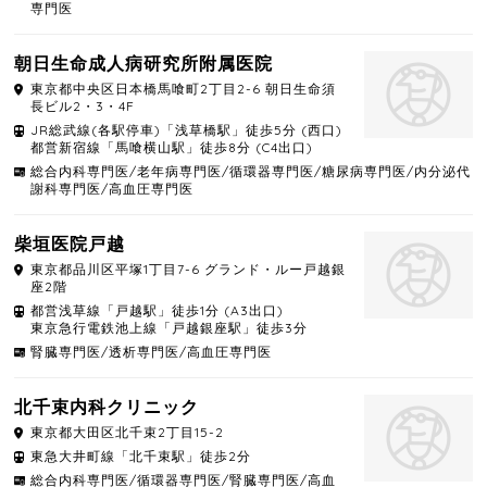
専門医
朝日生命成人病研究所附属医院
東京都
中央区
日本橋馬喰町2丁目2-6 朝日生命須
長ビル2・3・4F
JR総武線(各駅停車)「浅草橋駅」徒歩5分 (西口)
都営新宿線「馬喰横山駅」徒歩8分 (C4出口)
総合内科専門医/老年病専門医/循環器専門医/糖尿病専門医/内分泌代
謝科専門医/高血圧専門医
柴垣医院戸越
東京都
品川区
平塚1丁目7-6 グランド・ルー戸越銀
座2階
都営浅草線「戸越駅」徒歩1分 (A3出口)
東京急行電鉄池上線「戸越銀座駅」徒歩3分
腎臓専門医/透析専門医/高血圧専門医
北千束内科クリニック
東京都
大田区
北千束2丁目15-2
東急大井町線「北千束駅」徒歩2分
総合内科専門医/循環器専門医/腎臓専門医/高血