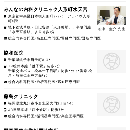
みんなの内科クリニック人形町水天宮
東京都
中央区
日本橋人形町2-2-3 アライヴ人形
町6階
地下鉄浅草線・日比谷線「人形町駅」、半蔵門線
谷津 圭介 先生
「水天宮前駅」より徒歩1分
総合内科専門医/高血圧専門医/腎臓専門医/透析専門医
協和医院
千葉県
銚子市
唐子町8-33
JR総武本線「銚子駅」徒歩7分
千葉交通バス「松本一丁目駅」徒歩3分 (3番線 松
岸・垣根仁王尊方面行)
総合内科専門医/透析専門医/高血圧専門医
藤島クリニック
福岡県
北九州市小倉北区
大門2丁目1-15
JR日豊本線「西小倉駅」徒歩3分
総合内科専門医/循環器専門医/高血圧専門医