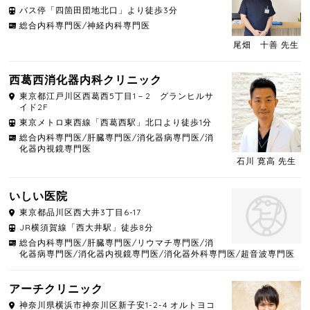
バス停「四箇田団地北口」より徒歩3分
総合内科専門医/神経内科専門医
尾畑 十善 先生
西葛西消化器内科クリニック
東京都
江戸川区
西葛西5丁目1－2 グランヒルサ
イド2F
東京メトロ東西線「西葛西駅」北口より徒歩1分
総合内科専門医/肝臓専門医/消化器病専門医/消
化器内視鏡専門医
石川 寛高 先生
いしい医院
東京都
品川区
西大井3丁目6-17
JR横須賀線「西大井駅」徒歩8分
総合内科専門医/肝臓専門医/リウマチ専門医/消
化器病専門医/消化器内視鏡専門医/消化器外科専門医/超音波専門医
アーチクリニック
神奈川県
横浜市神奈川区
新子安1-2-4 オルトヨコ