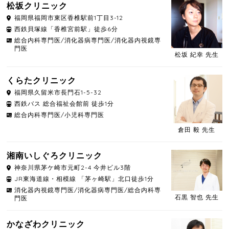
松坂クリニック
福岡県
福岡市東区
香椎駅前1丁目3-12
西鉄貝塚線「香椎宮前駅」徒歩6分
総合内科専門医/消化器病専門医/消化器内視鏡専
門医
松坂 紀幸 先生
くらたクリニック
福岡県
久留米市
長門石1-5-32
西鉄バス 総合福祉会館前 徒歩1分
総合内科専門医/小児科専門医
倉田 毅 先生
湘南いしぐろクリニック
神奈川県
茅ケ崎市
元町2-4 今井ビル3階
JR東海道線・相模線 「茅ヶ崎駅」北口徒歩1分
消化器内視鏡専門医/消化器病専門医/総合内科専
石黒 智也 先生
門医
かなざわクリニック