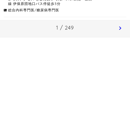
線 伊保原団地口バス停徒歩3分
総合内科専門医/糖尿病専門医
1 / 249
chevron_right