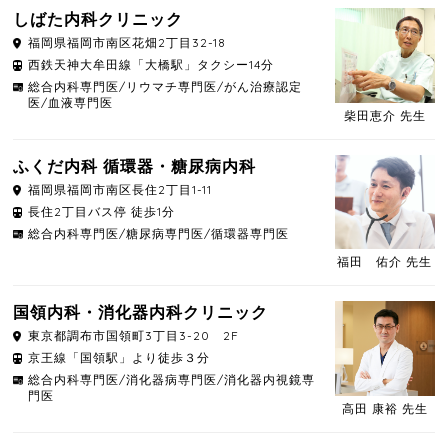
しばた内科クリニック
福岡県
福岡市南区
花畑2丁目32-18
西鉄天神大牟田線「大橋駅」タクシー14分
総合内科専門医/リウマチ専門医/がん治療認定
医/血液専門医
柴田恵介 先生
ふくだ内科 循環器・糖尿病内科
福岡県
福岡市南区
長住2丁目1-11
長住2丁目バス停 徒歩1分
総合内科専門医/糖尿病専門医/循環器専門医
福田 佑介 先生
国領内科・消化器内科クリニック
東京都
調布市
国領町3丁目3-20 2F
京王線「国領駅」より徒歩３分
総合内科専門医/消化器病専門医/消化器内視鏡専
門医
高田 康裕 先生