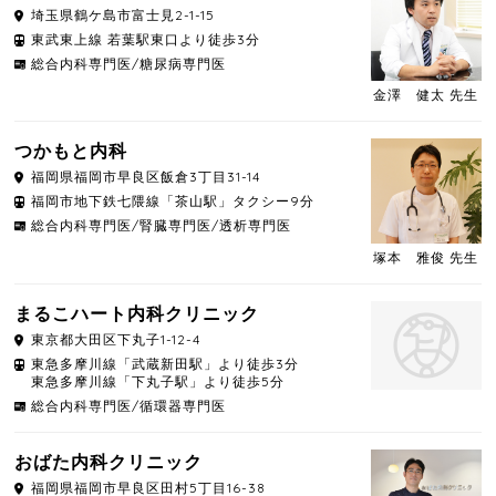
埼玉県
鶴ケ島市
富士見2-1-15
東武東上線 若葉駅東口より徒歩3分
総合内科専門医/糖尿病専門医
金澤 健太 先生
つかもと内科
福岡県
福岡市早良区
飯倉3丁目31-14
福岡市地下鉄七隈線「茶山駅」タクシー9分
総合内科専門医/腎臓専門医/透析専門医
塚本 雅俊 先生
まるこハート内科クリニック
東京都
大田区
下丸子1-12-4
東急多摩川線「武蔵新田駅」より徒歩3分
東急多摩川線「下丸子駅」より徒歩5分
総合内科専門医/循環器専門医
おばた内科クリニック
福岡県
福岡市早良区
田村5丁目16-38