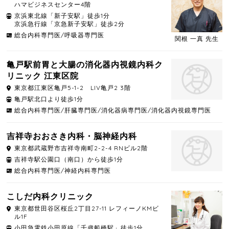
ハマビジネスセンター4階
京浜東北線「新子安駅」徒歩1分
京浜急行線「京急新子安駅」徒歩2分
総合内科専門医/呼吸器専門医
関根 一真 先生
亀戸駅前胃と大腸の消化器内視鏡内科ク
リニック 江東区院
東京都
江東区
亀戸5-1-2 LIV亀戸2 3階
亀戸駅北口より徒歩1分
総合内科専門医/肝臓専門医/消化器病専門医/消化器内視鏡専門医
吉祥寺おおさき内科・脳神経内科
東京都
武蔵野市
吉祥寺南町2-2-4 RNビル2階
吉祥寺駅公園口（南口）から徒歩1分
総合内科専門医/神経内科専門医
こしだ内科クリニック
東京都
世田谷区
桜丘2丁目27-11 レフィーノKMビ
ル1F
小田急電鉄小田原線「千歳船橋駅」徒歩1分