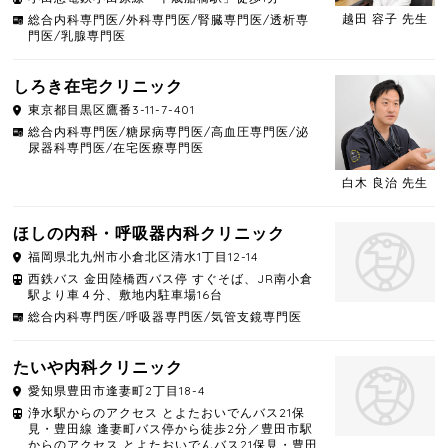
越田 容子 先生
総合内科専門医/外科専門医/腎臓専門医/透析専
門医/乳腺専門医
しろき在宅クリニック
東京都
目黒区
鷹番3-11-7-401
総合内科専門医/糖尿病専門医/高血圧専門医/泌
尿器科専門医/在宅医療専門医
白木 良治 先生
ほしの内科・呼吸器内科クリニック
福岡県
北九州市小倉北区
清水1丁目12-14
西鉄バス 金田陸橋西バス停 すぐそば、JR南小倉
駅より車４分、敷地内駐車場16台
総合内科専門医/呼吸器専門医/気管支鏡専門医
たいや内科クリニック
愛知県
豊田市
逢妻町2丁目18-4
浄水駅からのアクセス とよたおいでんバス21保
見・豊田線 逢妻町バス停から徒歩2分／豊田市駅
からのアクセス とよたおいでんバス21保見・豊田