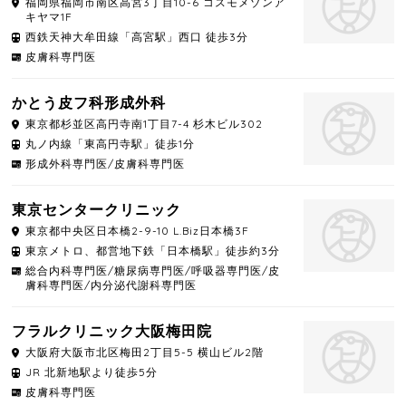
福岡県
福岡市南区
高宮3丁目10-6 コスモメゾンア
キヤマ1F
西鉄天神大牟田線「高宮駅」西口 徒歩3分
皮膚科専門医
かとう皮フ科形成外科
東京都
杉並区
高円寺南1丁目7-4 杉木ビル302
丸ノ内線「東高円寺駅」徒歩1分
形成外科専門医/皮膚科専門医
東京センタークリニック
東京都
中央区
日本橋2-9-10 L.Biz日本橋3F
東京メトロ、都営地下鉄「日本橋駅」徒歩約3分
総合内科専門医/糖尿病専門医/呼吸器専門医/皮
膚科専門医/内分泌代謝科専門医
フラルクリニック大阪梅田院
大阪府
大阪市北区
梅田2丁目5-5 横山ビル2階
JR 北新地駅より徒歩5分
皮膚科専門医