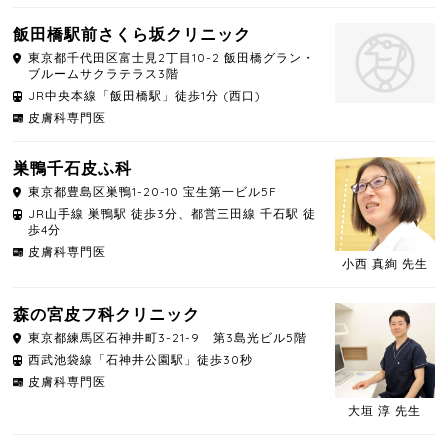
飯田橋駅前さくら坂クリニック
東京都
千代田区
富士見2丁目10-2 飯田橋グラン・
ブルームサクラテラス3階
JR中央本線「飯田橋駅」徒歩1分 (西口)
皮膚科専門医
巣鴨千石皮ふ科
東京都
豊島区
巣鴨1-20-10 宝生第一ビル5F
JR山手線 巣鴨駅 徒歩3分、都営三田線 千石駅 徒
歩4分
皮膚科専門医
小西 真絢 先生
森の宮皮フ科クリニック
東京都
練馬区
石神井町3-21-9 第3島光ビル5階
西武池袋線「石神井公園駅」徒歩30秒
皮膚科専門医
大垣 淳 先生