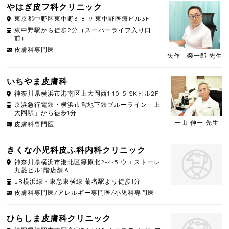
やはぎ皮フ科クリニック
東京都
中野区
東中野3-8-9 東中野医療ビル3F
東中野駅から徒歩2分（スーパーライフ入り口
前）
皮膚科専門医
矢作 榮一郎 先生
いちやま皮膚科
神奈川県
横浜市港南区
上大岡西1-10-5 SKビル2F
京浜急行電鉄・横浜市営地下鉄ブルーライン「上
大岡駅」から徒歩1分
一山 伸一 先生
皮膚科専門医
きくな小児科皮ふ科内科クリニック
神奈川県
横浜市港北区
篠原北2-4-5 ウエストーレ
丸菱ビル1階店舗Ａ
JR横浜線・東急東横線 菊名駅より徒歩1分
皮膚科専門医/アレルギー専門医/小児科専門医
ひらしま皮膚科クリニック