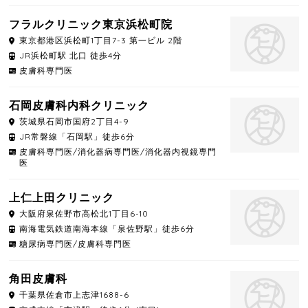
フラルクリニック東京浜松町院
東京都
港区
浜松町1丁目7-3 第一ビル 2階
JR浜松町駅 北口 徒歩4分
皮膚科専門医
石岡皮膚科内科クリニック
茨城県
石岡市
国府2丁目4-9
JR常磐線「石岡駅」徒歩6分
皮膚科専門医/消化器病専門医/消化器内視鏡専門
医
上仁上田クリニック
大阪府
泉佐野市
高松北1丁目6-10
南海電気鉄道南海本線「泉佐野駅」徒歩6分
糖尿病専門医/皮膚科専門医
角田皮膚科
千葉県
佐倉市
上志津1688-6