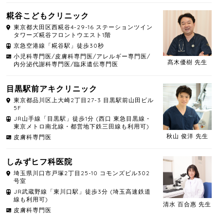
糀谷こどもクリニック
東京都
大田区
西糀谷4-29-16 ステーションツイン
タワーズ糀谷フロントウエスト1階
京急空港線「糀谷駅」徒歩30秒
小児科専門医/皮膚科専門医/アレルギー専門医/
髙木優樹 先生
内分泌代謝科専門医/臨床遺伝専門医
目黒駅前アキクリニック
東京都
品川区
上大崎2丁目27-3 目黒駅前山田ビル
5F
JR山手線「目黒駅」徒歩1分 (西口 東急目黒線・
東京メトロ南北線・都営地下鉄三田線も利用可)
秋山 俊洋 先生
皮膚科専門医
しみずヒフ科医院
埼玉県
川口市
戸塚2丁目25-10 コモンズビル302
号室
JR武蔵野線「東川口駅」徒歩3分 (埼玉高速鉄道
線も利用可)
清水 百合惠 先生
皮膚科専門医