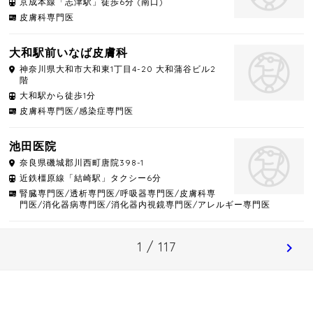
京成本線「志津駅」徒歩6分 (南口)
皮膚科専門医
大和駅前いなば皮膚科
神奈川県
大和市
大和東1丁目4-20 大和蒲谷ビル2
階
大和駅から徒歩1分
皮膚科専門医/感染症専門医
池田医院
奈良県
磯城郡川西町
唐院398-1
近鉄橿原線「結崎駅」タクシー6分
腎臓専門医/透析専門医/呼吸器専門医/皮膚科専
門医/消化器病専門医/消化器内視鏡専門医/アレルギー専門医
1 / 117
chevron_right